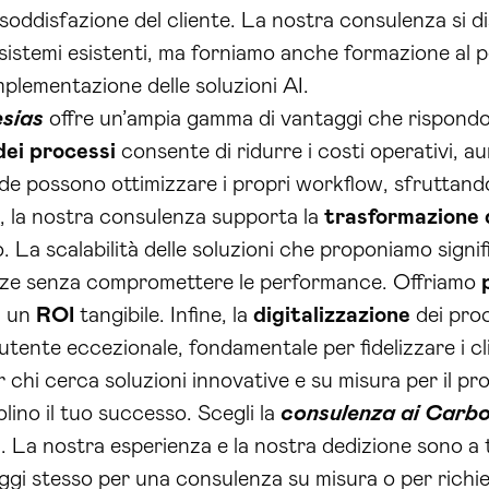
a soddisfazione del cliente. La nostra consulenza si 
 sistemi esistenti, ma forniamo anche formazione al 
plementazione delle soluzioni AI.
esias
offre un’ampia gamma di vantaggi che rispondono
ei processi
consente di ridurre i costi operativi, 
ende possono ottimizzare i propri workflow, sfruttan
tre, la nostra consulenza supporta la
trasformazione 
o. La scalabilità delle soluzioni che proponiamo sign
enze senza compromettere le performance. Offriamo
i un
ROI
tangibile. Infine, la
digitalizzazione
dei proc
tente eccezionale, fondamentale per fidelizzare i clie
r chi cerca soluzioni innovative e su misura per il pr
olino il tuo successo. Scegli la
consulenza ai Carbon
. La nostra esperienza e la nostra dedizione sono a t
gi stesso per una consulenza su misura o per richied