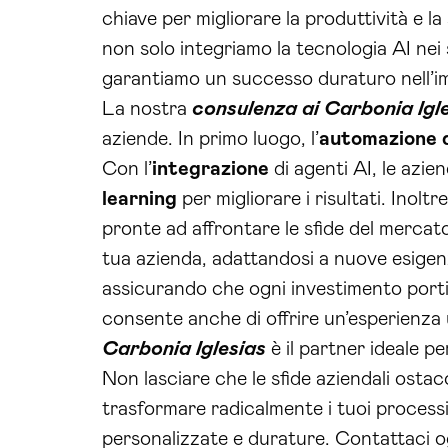
chiave per migliorare la produttività e l
non solo integriamo la tecnologia AI nei
garantiamo un successo duraturo nell’im
La nostra
consulenza ai Carbonia Igl
aziende. In primo luogo, l’
automazione d
Con l’
integrazione
di agenti AI, le azi
learning
per migliorare i risultati. Inol
pronte ad affrontare le sfide del mercat
tua azienda, adattandosi a nuove esig
assicurando che ogni investimento port
consente anche di offrire un’esperienza u
Carbonia Iglesias
è il partner ideale pe
Non lasciare che le sfide aziendali ostac
trasformare radicalmente i tuoi processi
personalizzate e durature. Contattaci og