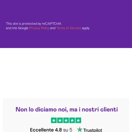
This site is protected by reCAPTCHA
and the Google
Privacy Policy
and
Terms of Service
apply.
Leggi le altre recensioni
Trustpilot