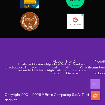
Mappa
Parità
Prodott
Politiche
Cookie
Privacy
Marchio
Codice
Vantaggi
Credits
Support
Privacy
del
di
Whistleblowing
Risorse
Softwa
Aziendali
Policy
Candidati
Registrato
Etico
Esclusivi
Sito
Genere
Svilupp
Copyright 2001 - 2026 © Brain Computing S.p.A. Tutti i diritti
riservati.