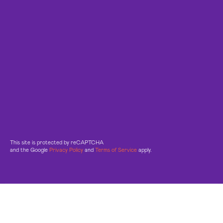
This site is protected by reCAPTCHA
and the Google
Privacy Policy
and
Terms of Service
apply.