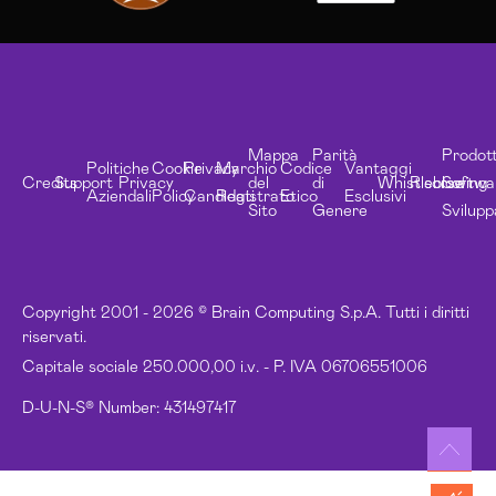
Mappa
Parità
Prodott
Politiche
Cookie
Privacy
Marchio
Codice
Vantaggi
Credits
Support
Privacy
del
di
Whistleblowing
Risorse
Softwa
Aziendali
Policy
Candidati
Registrato
Etico
Esclusivi
Sito
Genere
Svilupp
Copyright 2001 - 2026 © Brain Computing S.p.A. Tutti i diritti
riservati.
Capitale sociale 250.000,00 i.v. - P. IVA 06706551006
D-U-N-S® Number: 431497417