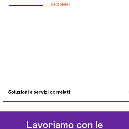
SCOPRI
Soluzioni e servizi correlati
Aziende Intelligenza Artificiale Ragusa
Chatbot Intelligenza Artificiale Ragusa
Lavoriamo con le
Consulenza Chatbot Ai Ragusa