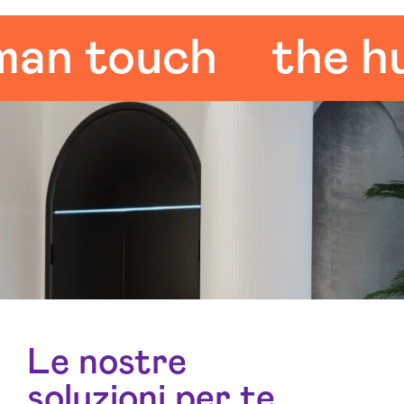
 touch
the huma
Le nostre
soluzioni per te