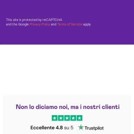
This site is protected by reCAPTCHA
and the Google
Privacy Policy
and
Terms of Service
apply.
Leggi le altre recensioni
Trustpilot