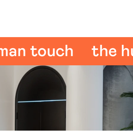
 touch
the huma