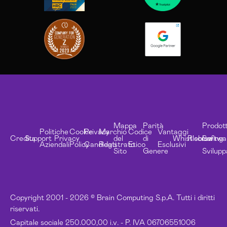
Mappa
Parità
Prodott
Politiche
Cookie
Privacy
Marchio
Codice
Vantaggi
Credits
Support
Privacy
del
di
Whistleblowing
Risorse
Softwa
Aziendali
Policy
Candidati
Registrato
Etico
Esclusivi
Sito
Genere
Svilupp
Copyright 2001 - 2026 © Brain Computing S.p.A. Tutti i diritti
riservati.
Capitale sociale 250.000,00 i.v. - P. IVA 06706551006