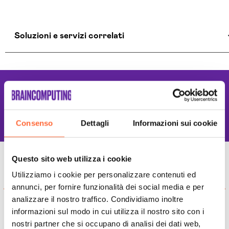
Soluzioni e servizi correlati
Agenti Ai Olbia Tempio
Ai Workflow Olbia Tempio
Lavoriamo con le
Assistente Virtuale Ai Olbia Tempio
Migliori tecnologie
Automazione Ai Olbia Tempio
Consenso
Dettagli
Informazioni sui cookie
Aziende Intelligenza Artificiale Olbia Tempio
Chatbot Intelligenza Artificiale Olbia Tempio
Consulenza Ai Olbia Tempio
Questo sito web utilizza i cookie
Llm Olbia Tempio
Utilizziamo i cookie per personalizzare contenuti ed
Piattaforma Ai Olbia Tempio
annunci, per fornire funzionalità dei social media e per
Sistema Ai Olbia Tempio
analizzare il nostro traffico. Condividiamo inoltre
Soluzioni Blockchain Olbia Tempio
informazioni sul modo in cui utilizza il nostro sito con i
Sviluppo Algoritmi Intelligenza Artificiale Olbia
nostri partner che si occupano di analisi dei dati web,