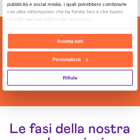
pubblicità e social media, i quali potrebbero combinarle
Tempio
con altre informazioni che ha fornito loro o che hanno
Sviluppo Chatbot Ai Olbia Tempio
raccolto dal suo utilizzo dei loro servizi.
Accetta tutti
Personalizza
Rifiuta
Le fasi della nostra