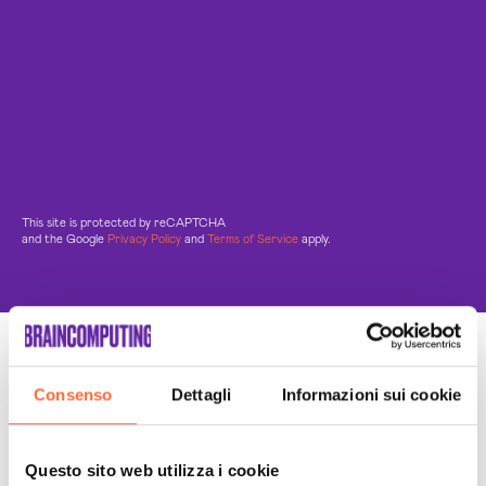
This site is protected by reCAPTCHA
and the Google
Privacy Policy
and
Terms of Service
apply.
Un Team di specialisti
Consenso
Dettagli
Informazioni sui cookie
Sempre a tuo supporto
Questo sito web utilizza i cookie