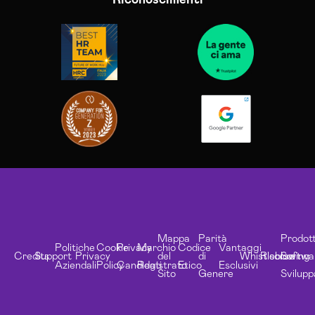
Mappa
Parità
Prodott
Politiche
Cookie
Privacy
Marchio
Codice
Vantaggi
Credits
Support
Privacy
del
di
Whistleblowing
Risorse
Softwa
Aziendali
Policy
Candidati
Registrato
Etico
Esclusivi
Sito
Genere
Svilupp