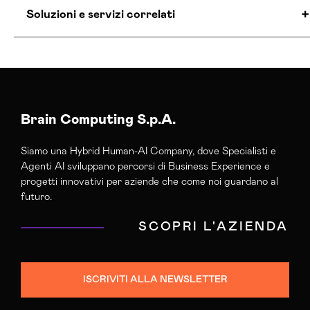
Soluzioni e servizi correlati
Agenzia Creativa Olbia Tempio
Agenzia Di Comunicazione Olbia Tempio
Agenzia Di Marketing Automation Olbia Tempio
Agenzia Google Partner Olbia Tempio
Brain Computing S.p.A.
Agenzia Posizionamento Seo Olbia Tempio
Siamo una Hybrid Human-AI Company, dove Specialisti e
Agenzia Web Marketing Olbia Tempio
Agenti AI sviluppano percorsi di Business Experience e
Campagne Adv Social Olbia Tempio
progetti innovativi per aziende che come noi guardano al
Campagne Advertising Olbia Tempio
futuro.
Campagne Display Advertising Olbia Tempio
SCOPRI L'AZIENDA
Campagne Native Advertising Olbia Tempio
Consulenza Seo Olbia Tempio
Consulenza Social Media Olbia Tempio
ISCRIVITI ALLA NEWSLETTER
Consulenza Web Marketing Olbia Tempio
Esperti Social Media Olbia Tempio