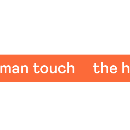
n touch
the hum