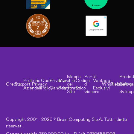
Mappa
Parità
Prodott
Politiche
Cookie
Privacy
Marchio
Codice
Vantaggi
Credits
Support
Privacy
del
di
Whistleblowing
Risorse
Softwa
Aziendali
Policy
Candidati
Registrato
Etico
Esclusivi
Sito
Genere
Svilupp
Copyright 2001 - 2026 © Brain Computing S.p.A. Tutti i diritti
riservati.