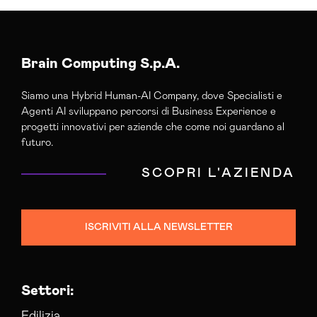
Agenzia Creativa Foggia
Agenzia Di Comunicazione Foggia
Agenzia Di Marketing Automation Foggia
Agenzia Google Partner Foggia
Brain Computing S.p.A.
Agenzia Posizionamento Seo Foggia
Siamo una Hybrid Human-AI Company, dove Specialisti e
Agenzia Social Media Marketing Foggia
Agenti AI sviluppano percorsi di Business Experience e
Agenzia Web Marketing Foggia
progetti innovativi per aziende che come noi guardano al
Campagne Adv Social Foggia
futuro.
Campagne Advertising Foggia
SCOPRI L'AZIENDA
Campagne Display Advertising Foggia
Campagne Native Advertising Foggia
Consulenza Seo Foggia
ISCRIVITI ALLA NEWSLETTER
Consulenza Web Marketing Foggia
Esperti Social Media Foggia
Esperti Web Marketing Foggia
Settori:
Gestione Campagne Google Ads Foggia
Gestione Social Media Foggia
Edilizia