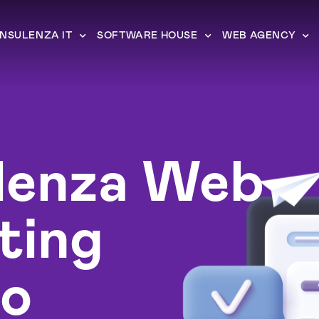
NSULENZA IT
SOFTWARE HOUSE
WEB AGENCY
lenza Web
ting
io