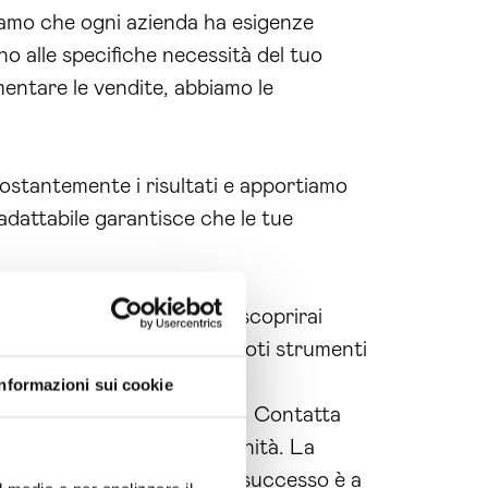
iamo che ogni azienda ha esigenze
o alle specifiche necessità del tuo
entare le vendite, abbiamo le
ostantemente i risultati e apportiamo
dattabile garantisce che le tue
olverai i tuoi problemi, ma scoprirai
n questo percorso, offrendoti strumenti
Informazioni sui cookie
investire nella tua crescita. Contatta
rmare le sfide in opportunità. La
 Non aspettare oltre: il tuo successo è a