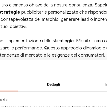
ltro elemento chiave della nostra consulenza. Sapp
strategie
pubblicitarie personalizzate che rispondon
a consapevolezza del marchio, generare lead o increm
uoi obiettivi.
on l’implementazione delle
strategie
. Monitoriamo c
zare le performance. Questo approccio dinamico e a
tendenze di mercato e le esigenze dei consumatori.
ua
consulenza web marketing Sondrio
, non solo ris
uccesso nel mondo digitale. Siamo qui per guidarti i
 tuo settore.
Dettagli
perino nel mondo digitale. È il momento di agire e di 
onalizzata e scopri come possiamo aiutarti a trasfo
ookie
b marketing Sondrio
è la risposta ai tuoi problemi.