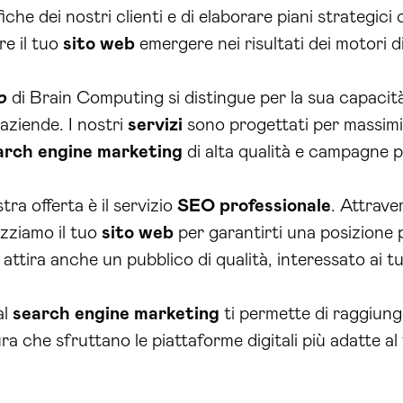
che dei nostri clienti e di elaborare piani strategici c
re il tuo
sito web
emergere nei risultati dei motori di
o
di Brain Computing si distingue per la sua capacità 
aziende. I nostri
servizi
sono progettati per massimi
arch engine marketing
di alta qualità e campagne pu
tra offerta è il servizio
SEO
professionale
. Attrave
izziamo il tuo
sito web
per garantirti una posizione pr
attira anche un pubblico di qualità, interessato ai t
al
search engine marketing
ti permette di raggiunger
 che sfruttano le piattaforme digitali più adatte al