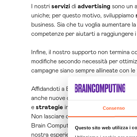
I nostri
servizi
di
advertising
sono un a
uniche; per questo motivo, sviluppiamo
business. Sia che tu voglia aumentare l
competenze per aiutarti a raggiungere i t
Infine, il nostro supporto non termina c
modifiche secondo necessità per ottimiz
campagne siano sempre allineate con le 
Affidandoti a Brain Computing per la t
anche nuove opportunità di crescita e s
e
strategie
innovative per emergere nel
Consenso
Non lasciare che i tuoi concorrenti ti su
Brain Computing per una consulenza pers
Questo sito web utilizza i c
nostra esperienza nella
consulenza we