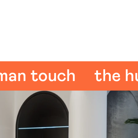
 touch
the huma