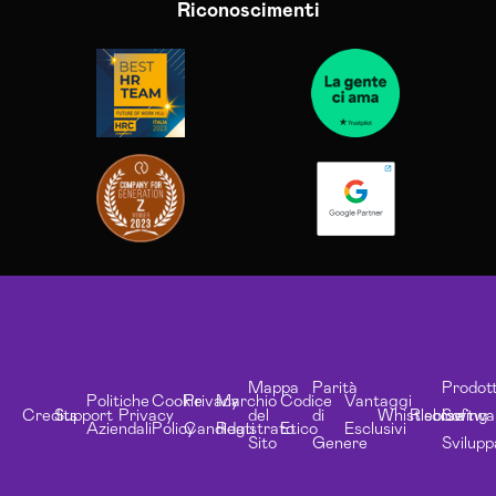
Riconoscimenti
Mappa
Parità
Prodott
Politiche
Cookie
Privacy
Marchio
Codice
Vantaggi
Credits
Support
Privacy
del
di
Whistleblowing
Risorse
Softwa
Aziendali
Policy
Candidati
Registrato
Etico
Esclusivi
Sito
Genere
Svilupp