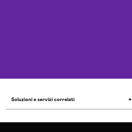
Soluzioni e servizi correlati
Agenzia Creativa Vibo-valentia
Agenzia Di Comunicazione Vibo-valentia