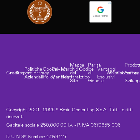
Mappa
Parità
Prodott
Politiche
Cookie
Privacy
Marchio
Codice
Vantaggi
Credits
Support
Privacy
del
di
Whistleblowing
Risorse
Softwa
Aziendali
Policy
Candidati
Registrato
Etico
Esclusivi
Sito
Genere
Svilupp
Copyright 2001 - 2026 © Brain Computing S.p.A. Tutti i diritti
riservati.
Capitale sociale 250.000,00 i.v. - P. IVA 06706551006
D-U-N-S® Number: 431497417