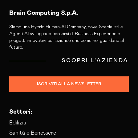
Agenzia Di Marketing Automation Vibo-valentia
Agenzia Google Partner Vibo-valentia
Brain Computing S.p.A.
Agenzia Posizionamento Seo Vibo-valentia
Siamo una Hybrid Human-AI Company, dove Specialisti e
Agenzia Social Media Marketing Vibo-valentia
Agenti AI sviluppano percorsi di Business Experience e
Agenzia Web Marketing Vibo-valentia
progetti innovativi per aziende che come noi guardano al
Campagne Adv Social Vibo-valentia
futuro.
Campagne Advertising Vibo-valentia
SCOPRI L'AZIENDA
Campagne Display Advertising Vibo-valentia
Campagne Native Advertising Vibo-valentia
Consulenza Social Media Vibo-valentia
ISCRIVITI ALLA NEWSLETTER
Gestione Campagne Google Ads Vibo-valentia
Gestione Social Media Vibo-valentia
Realizzazione Siti Wordpress Vibo-valentia
Settori:
Social Media Advertising Vibo-valentia
Social Media Manager Vibo-valentia
Edilizia
Sanità e Benessere