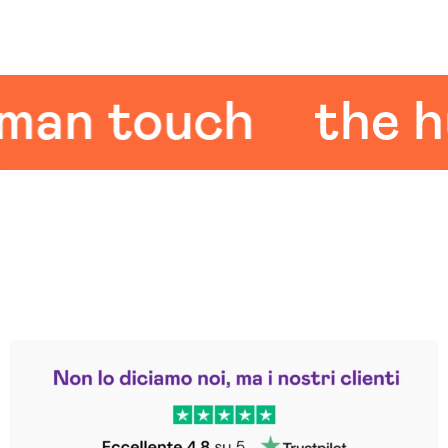
n touch
the hum
Leggi le altre recensioni
Trustpilot