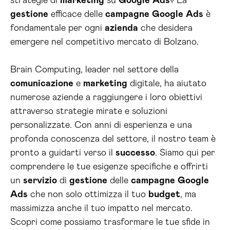
strategie di
marketing
su
Google
Ads
? La
gestione
efficace delle
campagne
Google
Ads
è
fondamentale per ogni
azienda
che desidera
emergere nel competitivo mercato di Bolzano.
Brain Computing, leader nel settore della
comunicazione
e
marketing
digitale, ha aiutato
numerose aziende a raggiungere i loro obiettivi
attraverso strategie mirate e soluzioni
personalizzate. Con anni di esperienza e una
profonda conoscenza del settore, il nostro team è
pronto a guidarti verso il
successo
. Siamo qui per
comprendere le tue esigenze specifiche e offrirti
un
servizio
di
gestione
delle
campagne
Google
Ads
che non solo ottimizza il tuo
budget
, ma
massimizza anche il tuo impatto nel mercato.
Scopri come possiamo trasformare le tue sfide in