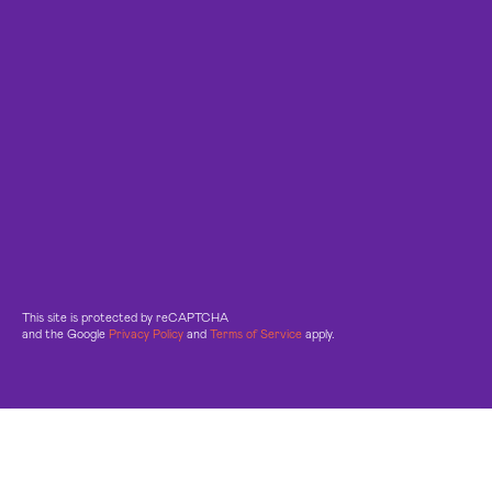
This site is protected by reCAPTCHA
and the Google
Privacy Policy
and
Terms of Service
apply.