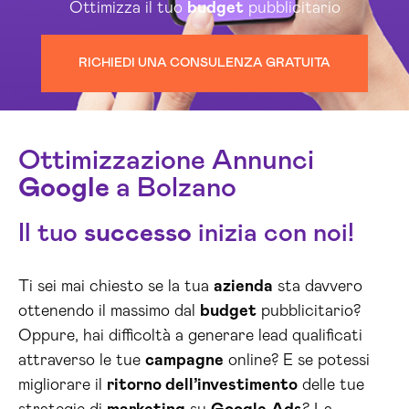
Ottimizza il tuo
budget
pubblicitario
RICHIEDI UNA CONSULENZA GRATUITA
Ottimizzazione Annunci
Google
a Bolzano
Il tuo
successo
inizia con noi!
Ti sei mai chiesto se la tua
azienda
sta davvero
ottenendo il massimo dal
budget
pubblicitario?
Oppure, hai difficoltà a generare lead qualificati
attraverso le tue
campagne
online? E se potessi
migliorare il
ritorno dell’investimento
delle tue