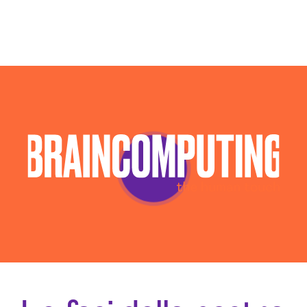
Campagne Native Advertising Bolzano
Consulenza Seo Bolzano
Consulenza Social Media Bolzano
Consulenza Web Marketing Bolzano
Esperti Social Media Bolzano
Esperti Web Marketing Bolzano
Gestione Social Media Bolzano
Realizzazione Siti Web Bolzano
Realizzazione Siti Wordpress Bolzano
Social Media Advertising Bolzano
Sviluppo Ecommerce Bolzano
Web Agency Bolzano