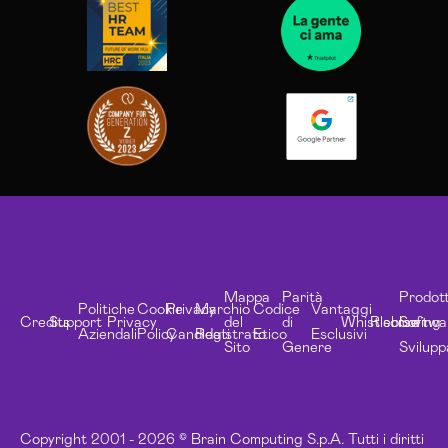
Mappa
Parità
Prodott
Politiche
Cookie
Privacy
Marchio
Codice
Vantaggi
Credits
Support
Privacy
del
di
Whistleblowing
Risorse
Softwa
Aziendali
Policy
Candidati
Registrato
Etico
Esclusivi
Sito
Genere
Svilupp
Copyright 2001 - 2026 © Brain Computing S.p.A. Tutti i diritti