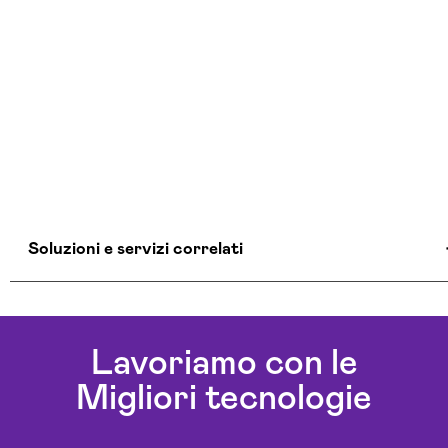
Soluzioni e servizi correlati
Agenti Ai Bolzano
Ai Workflow Bolzano
Lavoriamo con le
Assistente Virtuale Ai Bolzano
Migliori tecnologie
Automazione Ai Bolzano
Aziende Intelligenza Artificiale Bolzano