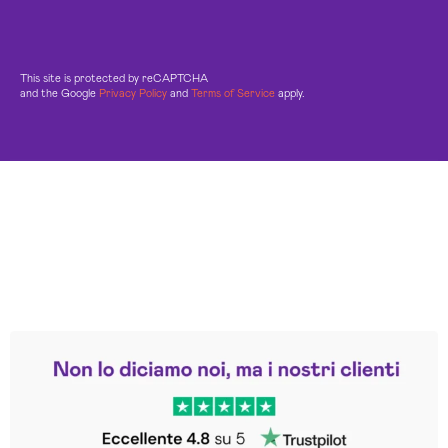
This site is protected by reCAPTCHA
and the Google
Privacy Policy
and
Terms of Service
apply.
Leggi le altre recensioni
Trustpilot