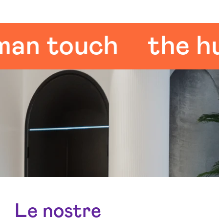
 touch
the huma
Le nostre