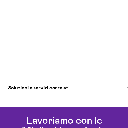
Soluzioni e servizi correlati
Agenzia Creativa Gorizia
Agenzia Di Comunicazione Gorizia
Lavoriamo con le
Agenzia Di Marketing Automation Gorizia