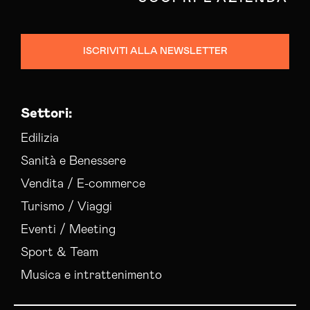
Campagne Display Advertising Gorizia
Campagne Native Advertising Gorizia
Consulenza Seo Gorizia
ISCRIVITI ALLA NEWSLETTER
Consulenza Web Marketing Gorizia
Esperti Social Media Gorizia
Esperti Web Marketing Gorizia
Settori:
Gestione Campagne Google Ads Gorizia
Gestione Social Media Gorizia
Edilizia
Realizzazione Siti Web Gorizia
Sanità e Benessere
Realizzazione Siti Wordpress Gorizia
Vendita / E-commerce
Social Media Advertising Gorizia
Turismo / Viaggi
Social Media Manager Gorizia
Sviluppo Ecommerce Gorizia
Eventi / Meeting
Web Agency Gorizia
Sport & Team
Musica e intrattenimento