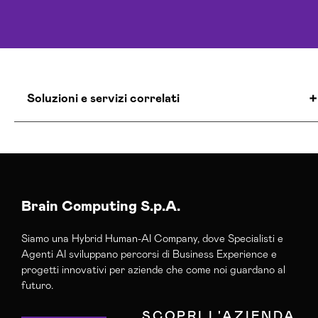
Soluzioni e servizi correlati
Agenzia Creativa Gorizia
Agenzia Di Comunicazione Gorizia
Agenzia Di Marketing Automation Gorizia
Agenzia Google Partner Gorizia
Brain Computing S.p.A.
Agenzia Posizionamento Seo Gorizia
Siamo una Hybrid Human-AI Company, dove Specialisti e
Agenzia Social Media Marketing Gorizia
Agenti AI sviluppano percorsi di Business Experience e
Agenzia Web Marketing Gorizia
progetti innovativi per aziende che come noi guardano al
Campagne Adv Social Gorizia
futuro.
Campagne Advertising Gorizia
SCOPRI L'AZIENDA