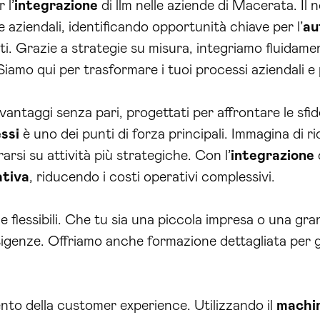
 l’
integrazione
di llm nelle aziende di Macerata. Il
e aziendali, identificando opportunità chiave per l’
au
ti. Grazie a strategie su misura, integriamo fluidamen
Siamo qui per trasformare i tuoi processi aziendali e p
 vantaggi senza pari, progettati per affrontare le sf
ssi
è uno dei punti di forza principali. Immagina di rid
rsi su attività più strategiche. Con l’
integrazione
d
ativa
, riducendo i costi operativi complessivi.
i e flessibili. Che tu sia una piccola impresa o una g
sigenze. Offriamo anche formazione dettagliata per g
ento della customer experience. Utilizzando il
machin