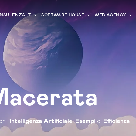
NSULENZA IT
SOFTWARE HOUSE
WEB AGENCY
acerata
n l’
Intelligenza Artificiale
:
Esempi
di
Efficienza