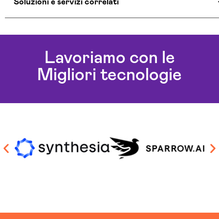
Soluzioni e servizi correlati
Aziende Intelligenza Artificiale Macerata
Chatbot Intelligenza Artificiale Macerata
Lavoriamo con le
Consulenza Chatbot Ai Macerata
Migliori tecnologie
Soluzioni Blockchain Macerata
Sviluppo Algoritmi Intelligenza Artificiale Macerata
Sviluppo Chatbot Ai Macerata