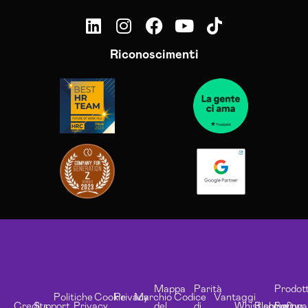
Riconoscimenti
Mappa
Parità
Prodott
Politiche
Cookie
Privacy
Marchio
Codice
Vantaggi
Credits
Support
Privacy
del
di
Whistleblowing
Risorse
Softwa