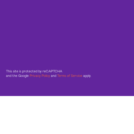
This site is protected by reCAPTCHA
and the Google
Privacy Policy
and
Terms of Service
apply.