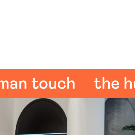
touch
the huma