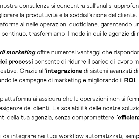
 nostra consulenza si concentra sull’analisi approfond
iorare la produttività e la soddisfazione del cliente.
ttaforma ai nelle operazioni quotidiane, garantendo 
rto continuo, trasformiamo il modo in cui le agenzie d
 di marketing
offre numerosi vantaggi che rispondon
ei processi
consente di ridurre il carico di lavoro 
ative. Grazie all’
integrazione
di sistemi avanzati d
zzando le campagne di marketing e migliorando il
ROI
.
ra piattaforma ai assicura che le operazioni non si fe
igenze dei clienti. La scalabilità delle nostre soluz
enti della tua agenzia, senza compromettere l’
efficie
li da integrare nei tuoi workflow automatizzati, sempl