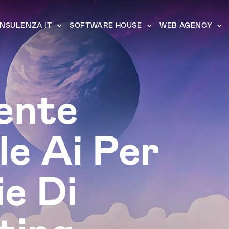
NSULENZA IT
SOFTWARE HOUSE
WEB AGENCY
ente
le Ai Per
e Di