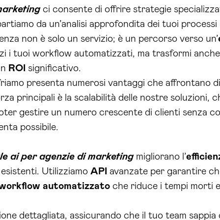
 marketing
ci consente di offrire strategie specializz
partiamo da un’analisi approfondita dei tuoi processi
lenza non è solo un servizio; è un percorso verso un’
i i tuoi workflow automatizzati, ma trasformi anche i
 un
ROI
significativo.
e offriamo presenta numerosi vantaggi che affrontano 
za principali è la scalabilità delle nostre soluzioni,
oter gestire un numero crescente di clienti senza co
enta possibile.
le ai per agenzie di marketing
migliorano l’
efficie
 esistenti. Utilizziamo
API
avanzate per garantire ch
workflow automatizzato
che riduce i tempi morti e
azione dettagliata, assicurando che il tuo team sappi