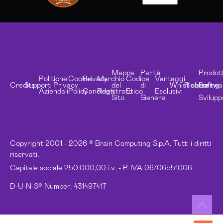
Mappa
Parità
Prodott
Politiche
Cookie
Privacy
Marchio
Codice
Vantaggi
Credits
Support
Privacy
del
di
Whistleblowing
Risorse
Softwa
Aziendali
Policy
Candidati
Registrato
Etico
Esclusivi
Sito
Genere
Svilupp
Copyright 2001 - 2026 © Brain Computing S.p.A. Tutti i diritti
riservati.
Capitale sociale 250.000,00 i.v. - P. IVA 06706551006
D-U-N-S® Number: 431497417