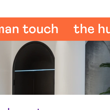
touch
the huma