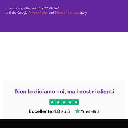
This site is protected by reCAPTCHA
and the Google
Privacy Policy
and
Terms of Service
apply.
Leggi le altre recensioni
Trustpilot