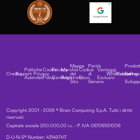
Mappa
Parità
Prodott
Politiche
Cookie
Privacy
Marchio
Codice
Vantaggi
Credits
Support
Privacy
del
di
Whistleblowing
Risorse
Softwa
Aziendali
Policy
Candidati
Registrato
Etico
Esclusivi
Sito
Genere
Svilupp
Copyright 2001 - 2026 © Brain Computing S.p.A. Tutti i diritti
riservati.
Capitale sociale 250.000,00 i.v. - P. IVA 06706551006
D-U-N-S® Number: 431497417