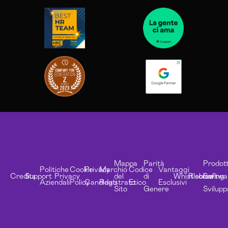
Mappa
Parità
Prodott
Politiche
Cookie
Privacy
Marchio
Codice
Vantaggi
Credits
Support
Privacy
del
di
Whistleblowing
Risorse
Softwa
Aziendali
Policy
Candidati
Registrato
Etico
Esclusivi
Sito
Genere
Svilupp