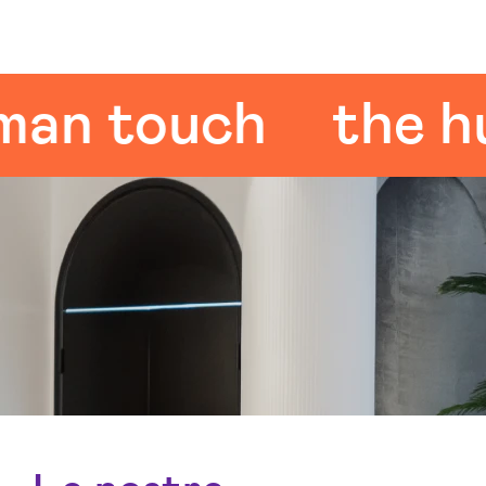
 touch
the huma