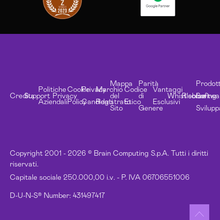
Mappa
Parità
Prodott
Politiche
Cookie
Privacy
Marchio
Codice
Vantaggi
Credits
Support
Privacy
del
di
Whistleblowing
Risorse
Softwa
Aziendali
Policy
Candidati
Registrato
Etico
Esclusivi
Sito
Genere
Svilupp
Copyright 2001 - 2026 © Brain Computing S.p.A. Tutti i diritti
riservati.
Capitale sociale 250.000,00 i.v. - P. IVA 06706551006
D-U-N-S® Number: 431497417