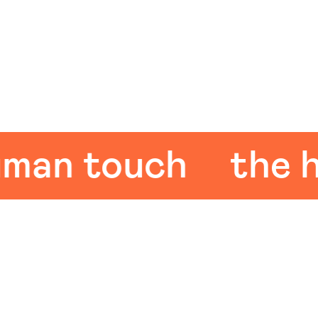
n touch
the hum