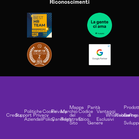
Riconoscimenti
Mappa
Parità
Prodott
Politiche
Cookie
Privacy
Marchio
Codice
Vantaggi
Credits
Support
Privacy
del
di
Whistleblowing
Risorse
Softwa
Aziendali
Policy
Candidati
Registrato
Etico
Esclusivi
Sito
Genere
Svilupp