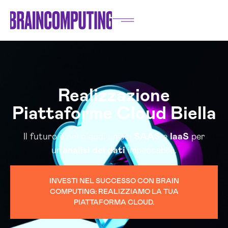
Realizzazione
Piattaforme Cloud Biella
Il futuro è nel cloud: unisci
SAAS
e
IaaS
per
un'
analisi dei dati
impeccabile.
INVESTI NEL SUCCESSO CON BRAIN
COMPUTING: REALIZZIAMO LA TUA
PIATTAFORMA CLOUD.