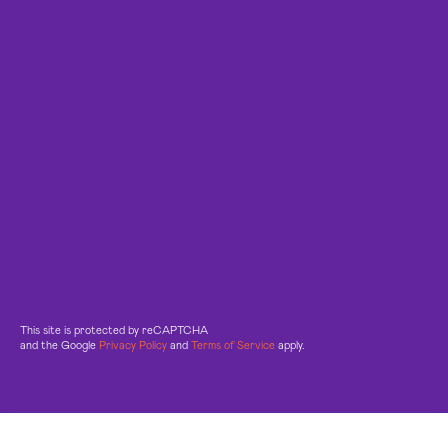
This site is protected by reCAPTCHA
and the Google
Privacy Policy
and
Terms of Service
apply.