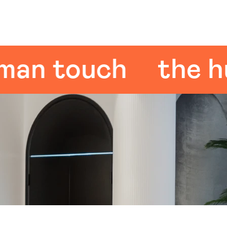
 touch
the huma