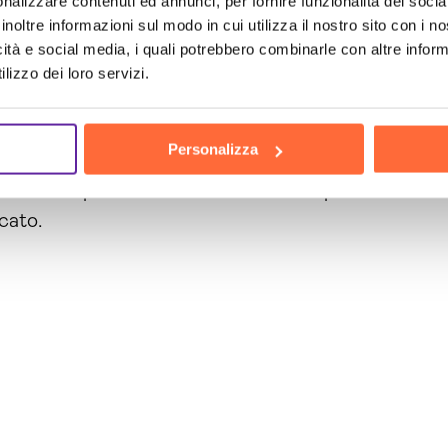
nalizzare contenuti ed annunci, per fornire funzionalità dei socia
enze di ogni azienda.
inoltre informazioni sul modo in cui utilizza il nostro sito con i 
n continua evoluzione, la realizzazione di piattafo
icità e social media, i quali potrebbero combinarle con altre inform
o con i cambiamenti e garantire una gestione effici
lizzo dei loro servizi.
 esperienza nel settore del marketing e della comunica
lizzazione di piattaforme cloud. Non perdere l’opport
Personalizza
ndali
.
oni e scopri come le nostre soluzioni possono aiuta
cato.