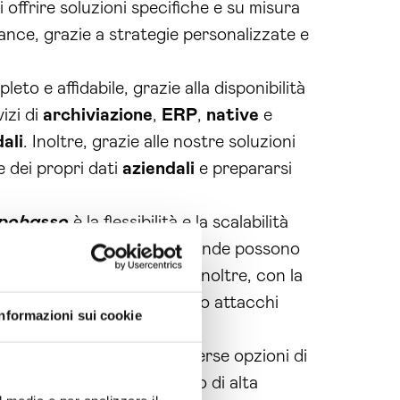
 offrire soluzioni specifiche e su misura
ance, grazie a strategie personalizzate e
o e affidabile, grazie alla disponibilità
izi di
archiviazione
,
ERP
,
native
e
ali
. Inoltre, grazie alle nostre soluzioni
e dei propri dati
aziendali
e prepararsi
mpobasso
è la flessibilità e la scalabilità
ogle Cloud
e
AWS
, le aziende possono
voli esigenze del mercato. Inoltre, con la
i dati da eventuali perdite o attacchi
Informazioni sui cookie
bilità di scegliere tra diverse opzioni di
gie, garantiamo un servizio di alta