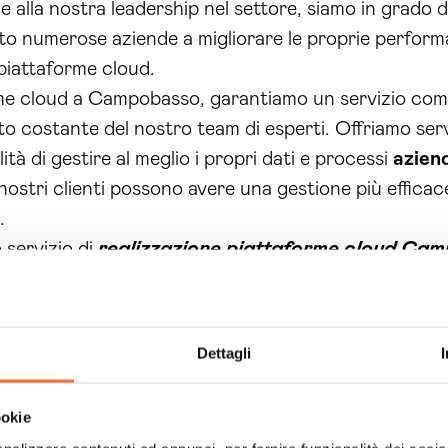
e alla nostra leadership nel settore, siamo in grado di
to numerose aziende a migliorare le proprie perform
i piattaforme cloud.
me cloud a Campobasso, garantiamo un servizio complet
to costante del nostro team di esperti. Offriamo serv
ità di gestire al meglio i propri dati e processi
aziend
i nostri clienti possono avere una gestione più efficac
.
 servizio di
realizzazione piattaforme cloud Ca
bilità di integrazione con diverse tecnologie come
Go
 e processi, con la possibilità di adattarsi alle mute
 e
backup
, i nostri clienti possono proteggere i propr
Dettagli
bilità dell’attività aziendale.
rsonalizzato e su misura per ogni cliente, con la possi
ookie
ti. Con la nostra vasta gamma di soluzioni e tecnolo