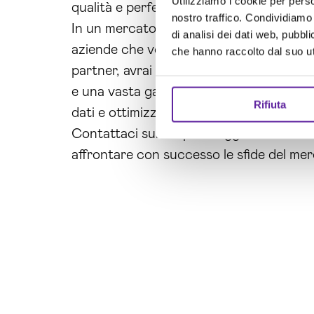
Utilizziamo i cookie per perso
qualità e perfettamente adatto alle esig
nostro traffico. Condividiamo 
In un mercato sempre più competitivo e i
di analisi dei dati web, pubbl
aziende che vogliono mantenersi al pass
che hanno raccolto dal suo uti
partner, avrai a disposizione una solida
e una vasta gamma di soluzioni per la rea
Rifiuta
dati e ottimizzare le tue operazioni
azie
Contattaci subito per maggiori informazi
affrontare con successo le sfide del mer