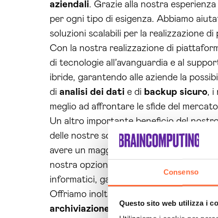
aziendali
. Grazie alla nostra esperienza 
per ogni tipo di esigenza. Abbiamo aiuta
soluzioni scalabili per la realizzazione d
Con la nostra realizzazione di piattafor
di tecnologie all’avanguardia e al suppor
ibride, garantendo alle aziende la possibil
di
analisi dei dati
e di
backup
sicuro
, 
meglio ad affrontare le sfide del mercato
Un altro importante beneficio del nostro
delle nostre soluzioni. Grazie alla possi
avere un maggior controllo sui propri dati
nostra opzione di
archiviazione
sicura
Consenso
informatici, garantendo continuità e affida
Offriamo inoltre un servizio altamente pe
Questo sito web utilizza i c
archiviazione
,
backup
e gestione dei da