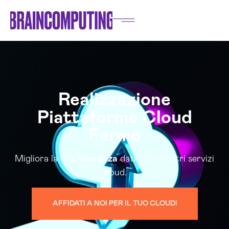
Realizzazione
Piattaforme Cloud
Fermo
Migliora la tua
sicurezza
dati con i nostri servizi
cloud.
AFFIDATI A NOI PER IL TUO CLOUD!