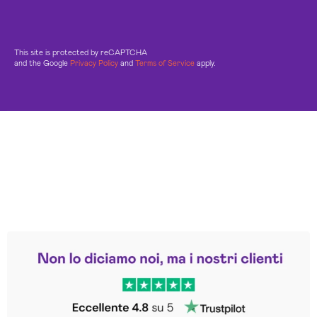
This site is protected by reCAPTCHA
and the Google
Privacy Policy
and
Terms of Service
apply.
Leggi le altre recensioni
Trustpilot