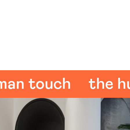
 touch
the huma