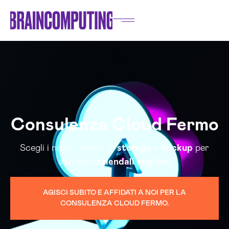
Consulenza Cloud Fermo
Scegli i nostri servizi di
storage
e
backup
per
soluzioni
aziendali
migliori
.
AGISCI SUBITO E AFFIDATI A NOI PER LA
CONSULENZA CLOUD FERMO.