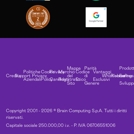
Mappa
Parità
Prodott
Politiche
Cookie
Privacy
Marchio
Codice
Vantaggi
Credits
Support
Privacy
del
di
Whistleblowing
Risorse
Softwa
Aziendali
Policy
Candidati
Registrato
Etico
Esclusivi
Sito
Genere
Svilupp
Copyright 2001 - 2026 © Brain Computing S.p.A. Tutti i diritti
riservati.
Capitale sociale 250.000,00 i.v. - P. IVA 06706551006