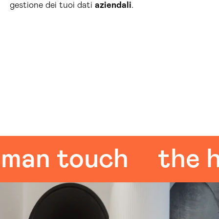
gestione dei tuoi dati
aziendali
.
n touch
the hum