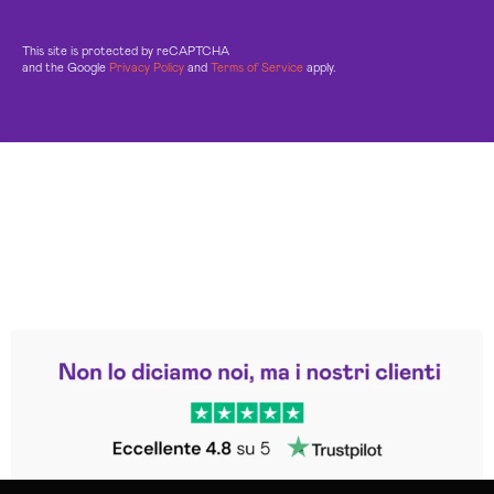
This site is protected by reCAPTCHA
and the Google
Privacy Policy
and
Terms of Service
apply.
Leggi le altre recensioni
Trustpilot