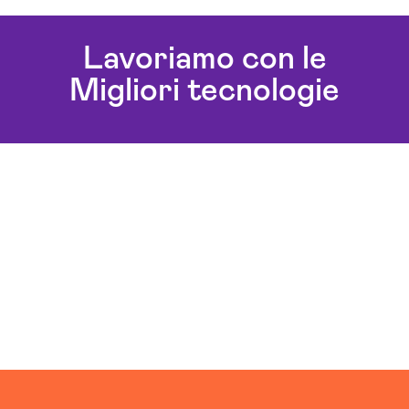
Realizzazione Piattaforme Cloud Fermo
Servizi Cloud Fermo
Lavoriamo con le
Soluzioni Cloud Fermo
Migliori tecnologie