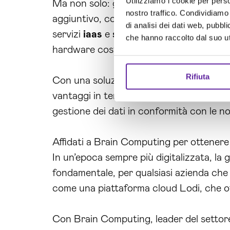
Utilizziamo i cookie per perso
Ma non solo: grazie alle soluzioni ibride
nostro traffico. Condividiamo 
aggiuntivo, con una piattaforma cloud Lodi
di analisi dei dati web, pubbl
servizi
iaas
e
saas
permette alle aziende
che hanno raccolto dal suo uti
hardware costose.
Rifiuta
Con una soluzione di
realizzazione pi
vantaggi in termini di efficacia ed effic
gestione dei dati in conformità con le no
Affidati a Brain Computing per ottenere 
In un’epoca sempre più digitalizzata, la 
fondamentale, per qualsiasi azienda che v
come una piattaforma cloud Lodi, che of
Con Brain Computing, leader del settore 