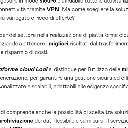
e gestire in modo
sicuro
e affidabile tutte le attività
az
onnettività tramite
VPN
. Ma come scegliere la soluz
ù variegato e ricco di offerte?
er del settore nella realizzazione di piattaforme clo
aziende a ottenere i
migliori
risultati dal trasferimen
 e risparmio di costi.
taforme cloud Lodi
si distingue per l’utilizzo delle
mi
enerazione, per garantire una gestione sicura ed effic
onalizzate e scalabili, adattabili alle esigenze specif
di comprende anche la possibilità di scelta tra soluzi
archiviazione
dei dati flessibile e su misura. Il servizi