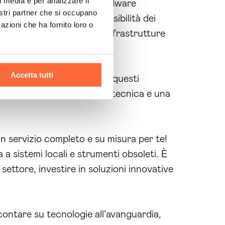
l media e per analizzare il
enti senza il bisogno di hardware
nostri partner che si occupano
o termine. Inoltre, la flessibilità dei
azioni che ha fornito loro o
senza dover investire in infrastrutture
Accetta tutti
n solo si ottengono tutti questi
 su una completa assistenza tecnica e una
un servizio completo e su misura per te!
 a sistemi locali e strumenti obsoleti. È
settore, investire in soluzioni innovative
contare su tecnologie all’avanguardia,