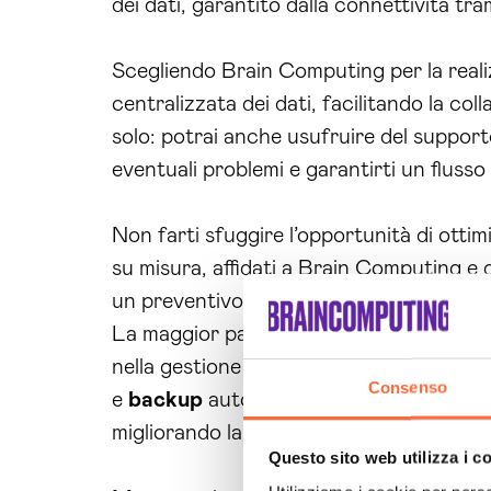
dei dati, garantito dalla connettività tr
Scegliendo Brain Computing per la reali
centralizzata dei dati, facilitando la colla
solo: potrai anche usufruire del support
eventuali problemi e garantirti un flusso 
Non farti sfuggire l’opportunità di ottim
su misura, affidati a Brain Computing e 
un preventivo personalizzato!
La maggior parte delle aziende che si af
nella gestione dei loro processi
aziendal
Consenso
e
backup
automatici. Inoltre, la centrali
migliorando la produttività dei dipendent
Questo sito web utilizza i c