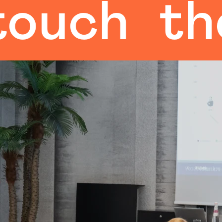
ch
the h