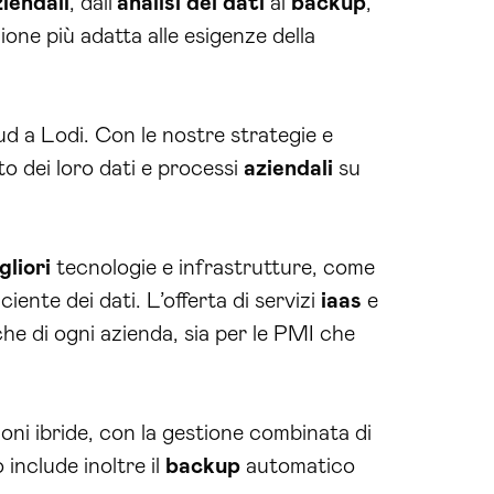
iendali
, dall’
analisi dei dati
al
backup
,
ione più adatta alle esigenze della
ud a Lodi. Con le nostre strategie e
to dei loro dati e processi
aziendali
su
gliori
tecnologie e infrastrutture, come
iente dei dati. L’offerta di servizi
iaas
e
iche di ogni azienda, sia per le PMI che
oni ibride, con la gestione combinata di
o include inoltre il
backup
automatico