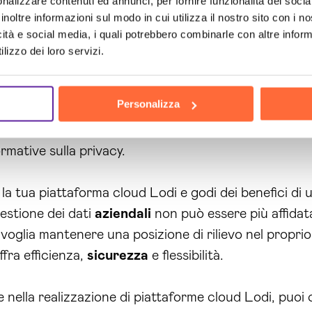
nalizzare contenuti ed annunci, per fornire funzionalità dei socia
 e alla possibilità di supportare un gran numero di ut
inoltre informazioni sul modo in cui utilizza il nostro sito con i 
 è possibile ridurre i costi di gestione dei dati a lung
icità e social media, i quali potrebbero combinarle con altre inform
 di adattarsi rapidamente alle esigenze del mercato, 
lizzo dei loro servizi.
Personalizza
attaforme cloud Lodi
fornita da Brain Computing, no
ienza, ma si ha anche la tranquillità di poter contare
rmative sulla privacy.
la tua piattaforma cloud Lodi e godi dei benefici di 
gestione dei dati
aziendali
non può essere più affidata
oglia mantenere una posizione di rilievo nel proprio 
fra efficienza,
sicurezza
e flessibilità.
nella realizzazione di piattaforme cloud Lodi, puoi 