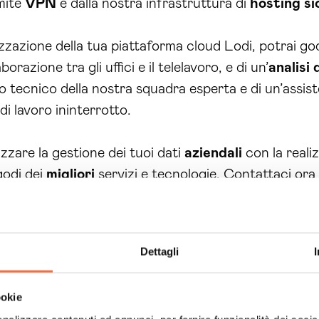
amite
VPN
e dalla nostra infrastruttura di
hosting
si
zzazione della tua piattaforma cloud Lodi, potrai go
borazione tra gli uffici e il telelavoro, e di un’
analisi 
o tecnico della nostra squadra esperta e di un’assis
di lavoro ininterrotto.
izzare la gestione dei tuoi dati
aziendali
con la reali
godi dei
migliori
servizi e tecnologie. Contattaci ora
fidano a piattaforme cloud Lodi inizialmente notano u
i
e una
sicurezza
maggiore nel trattamento dei dati,
Dettagli
zzazione dei dati su cloud semplifica la collaborazion
i e favorendo il telelavoro.
ookie