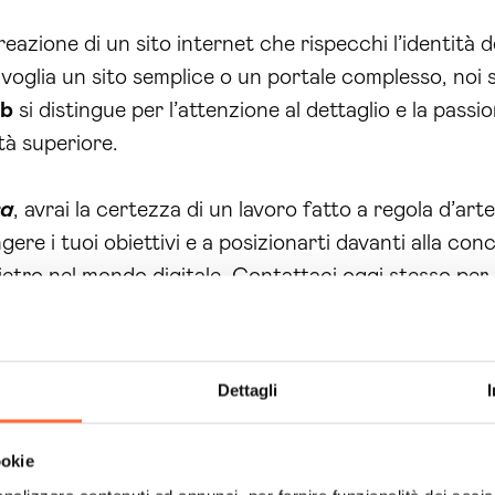
creazione di un sito internet che rispecchi l’identità d
 voglia un sito semplice o un portale complesso, no
eb
si distingue per l’attenzione al dettaglio e la passi
tà superiore.
ra
, avrai la certezza di un lavoro fatto a regola d’ar
ngere i tuoi obiettivi e a posizionarti davanti alla co
dietro nel mondo digitale. Contattaci oggi stesso pe
b Pescara
può trasformare la tua presenza online. C
ue esigenze. Non rimandare oltre, il tuo nuovo sito w
Dettagli
ookie