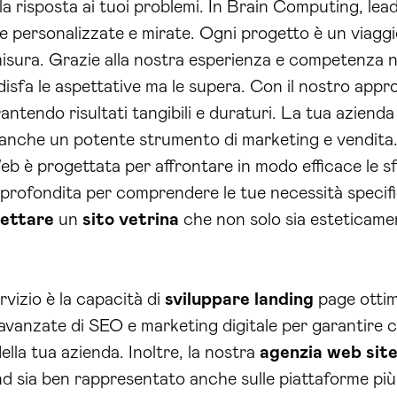
la risposta ai tuoi problemi. In Brain Computing, lea
e personalizzate e mirate. Ogni progetto è un viagg
misura. Grazie alla nostra esperienza e competenza ne
ddisfa le aspettative ma le supera. Con il nostro appr
rantendo risultati tangibili e duraturi. La tua aziend
a anche un potente strumento di marketing e vendita
Web è progettata per affrontare in modo efficace le 
rofondita per comprendere le tue necessità specifiche
ettare
un
sito vetrina
che non solo sia esteticam
rvizio è la capacità di
sviluppare
landing
page ottim
e avanzate di SEO e marketing digitale per garantire ch
della tua azienda. Inoltre, la nostra
agenzia web sit
d sia ben rappresentato anche sulle piattaforme più