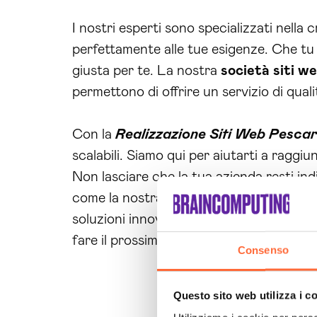
I nostri esperti sono specializzati nella 
perfettamente alle tue esigenze. Che tu
giusta per te. La nostra
società siti w
permettono di offrire un servizio di quali
Con la
Realizzazione Siti Web Pesca
scalabili. Siamo qui per aiutarti a raggiu
Non lasciare che la tua azienda resti in
come la nostra
Realizzazione Siti We
soluzioni innovative e su misura per le t
fare il prossimo passo verso il successo.
Consenso
Questo sito web utilizza i c