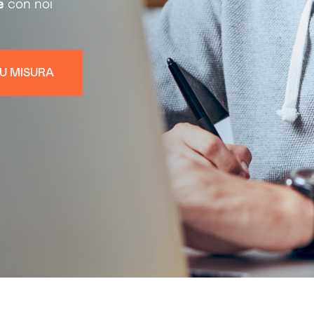
e
con noi
U MISURA