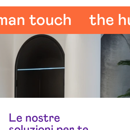
 touch
the huma
Le nostre
soluzioni per te