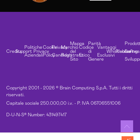
Mappa
Parità
Prodott
Politiche
Cookie
Privacy
Marchio
Codice
Vantaggi
Credits
Support
Privacy
del
di
Whistleblowing
Risorse
Softwa
Aziendali
Policy
Candidati
Registrato
Etico
Esclusivi
Sito
Genere
Svilupp
Copyright 2001 - 2026 © Brain Computing S.p.A. Tutti i diritti
riservati.
Capitale sociale 250.000,00 i.v. - P. IVA 06706551006
D-U-N-S® Number: 431497417