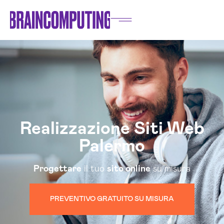
Realizzazione Siti Web
Palermo
Progettare
il tuo
sito online
su misura
PREVENTIVO GRATUITO SU MISURA