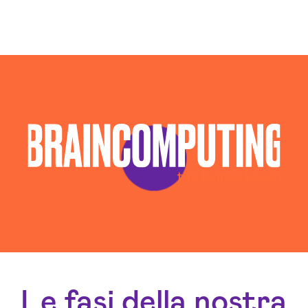
Campagne Display Advertising Palermo
Campagne Native Advertising Palermo
Colocation Data Center Palermo
Consulenza Seo Palermo
Consulenza Social Media Palermo
Consulenza Web Marketing Palermo
Esperti Social Media Palermo
Esperti Web Marketing Palermo
Gestione Campagne Google Ads Palermo
Gestione Social Media Palermo
Realizzazione Siti Wordpress Palermo
Servizi Hosting Palermo
Social Media Advertising Palermo
Sviluppo Ecommerce Palermo
Web Agency Palermo
Le fasi della nostra