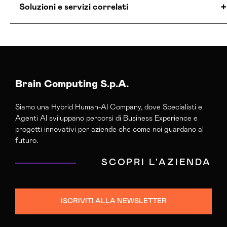
Soluzioni e servizi correlati
Agenzia Creativa Bologna
Agenzia Di Comunicazione Bologna
Agenzia Di Marketing Automation Bologna
Agenzia E-commerce Shopify Bologna
Brain Computing S.p.A.
Agenzia Google Partner Bologna
Siamo una Hybrid Human-AI Company, dove Specialisti e
Agenzia Posizionamento Seo Bologna
Agenti AI sviluppano percorsi di Business Experience e
Agenzia Social Media Marketing Bologna
progetti innovativi per aziende che come noi guardano al
Agenzia Web Marketing Bologna
futuro.
Campagne Adv Social Bologna
SCOPRI L'AZIENDA
Campagne Advertising Bologna
Campagne Display Advertising Bologna
Campagne Native Advertising Bologna
ISCRIVITI ALLA NEWSLETTER
Colocation Data Center Bologna
Consulenza Seo Bologna