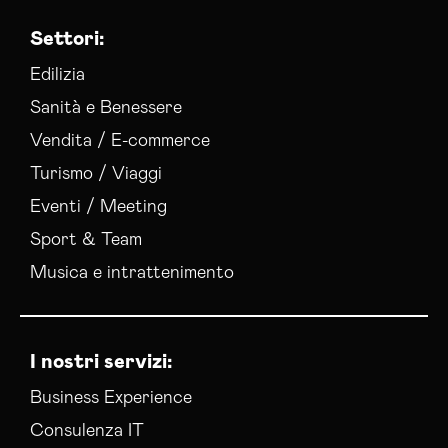
Consulenza Social Media Bologna
Settori:
Consulenza Web Marketing Bologna
Esperti Social Media Bologna
Edilizia
Esperti Web Marketing Bologna
Sanità e Benessere
Gestione Campagne Google Ads Bologna
Vendita / E-commerce
Gestione Social Media Bologna
Turismo / Viaggi
Realizzazione Siti Web Bologna
Servizi Hosting Bologna
Eventi / Meeting
Social Media Advertising Bologna
Sport & Team
Sviluppo Ecommerce Bologna
Musica e intrattenimento
Web Agency Bologna
I nostri servizi:
Business Experience
Consulenza IT