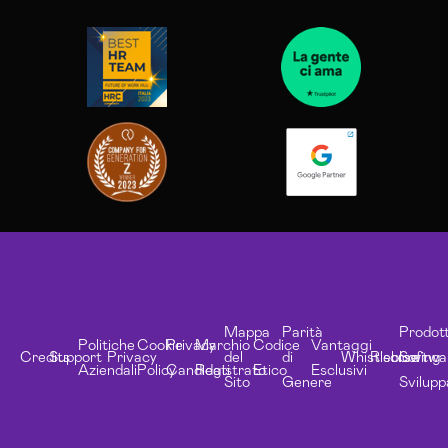
Mappa
Parità
Prodott
Politiche
Cookie
Privacy
Marchio
Codice
Vantaggi
Credits
Support
Privacy
del
di
Whistleblowing
Risorse
Softwa
Aziendali
Policy
Candidati
Registrato
Etico
Esclusivi
Sito
Genere
Svilupp