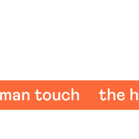
n touch
the hum