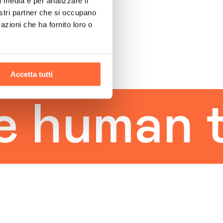
l media e per analizzare il
nostri partner che si occupano
azioni che ha fornito loro o
Accetta tutti
uman tou