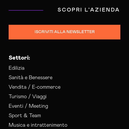
Campagne Adv Social Rieti
SCOPRI L'AZIENDA
Campagne Advertising Rieti
Campagne Display Advertising Rieti
Campagne Native Advertising Rieti
ISCRIVITI ALLA NEWSLETTER
Colocation Data Center Rieti
Consulenza Seo Rieti
Consulenza Social Media Rieti
Settori:
Consulenza Web Marketing Rieti
Esperti Social Media Rieti
Edilizia
Esperti Web Marketing Rieti
Sanità e Benessere
Gestione Campagne Google Ads Rieti
Vendita / E-commerce
Gestione Social Media Rieti
Turismo / Viaggi
Realizzazione Siti Web Rieti
Servizi Hosting Rieti
Eventi / Meeting
Social Media Advertising Rieti
Sport & Team
Sviluppo Ecommerce Rieti
Musica e intrattenimento
Web Agency Rieti