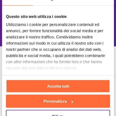
Questo sito web utilizza i cookie
Utilizziamo i cookie per personalizzare contenuti ed
This site is protected by reCAPTCHA
and the Google
Privacy Policy
and
Terms of Service
apply.
annunci, per fornire funzionalità dei social media e per
analizzare il nostro traffico. Condividiamo inoltre
informazioni sul modo in cui utilizza il nostro sito con i
nostri partner che si occupano di analisi dei dati web,
pubblicità e social media, i quali potrebbero combinarle
Un Team di specialisti
con altre informazioni che ha fornito loro o che hanno
Sempre a tuo supporto
raccolto dal suo utilizzo dei loro servizi.
Accetta tutti
Personalizza