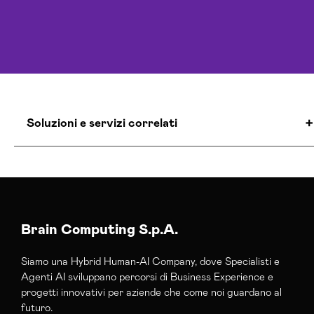
Soluzioni e servizi correlati
Agenzia Creativa Rieti
Agenzia Di Comunicazione Rieti
Agenzia Di Marketing Automation Rieti
Agenzia E-commerce Shopify Rieti
Brain Computing S.p.A.
Agenzia Google Partner Rieti
Siamo una Hybrid Human-AI Company, dove Specialisti e
Agenzia Posizionamento Seo Rieti
Agenti AI sviluppano percorsi di Business Experience e
Agenzia Social Media Marketing Rieti
progetti innovativi per aziende che come noi guardano al
Agenzia Web Marketing Rieti
futuro.