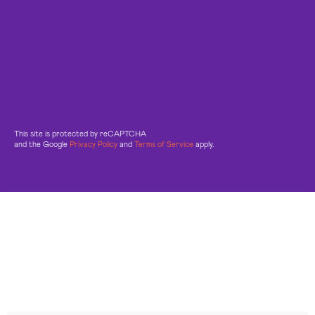
This site is protected by reCAPTCHA
and the Google
Privacy Policy
and
Terms of Service
apply.