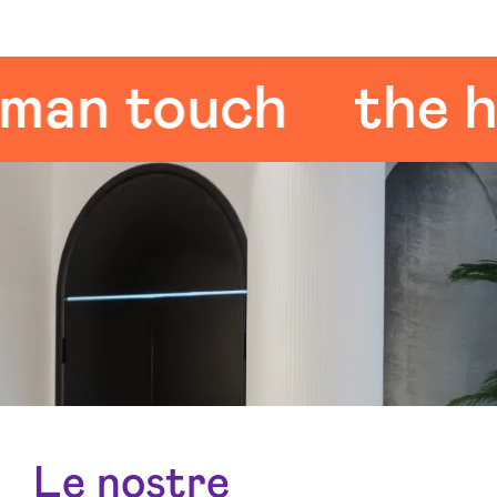
n touch
the hum
Le nostre