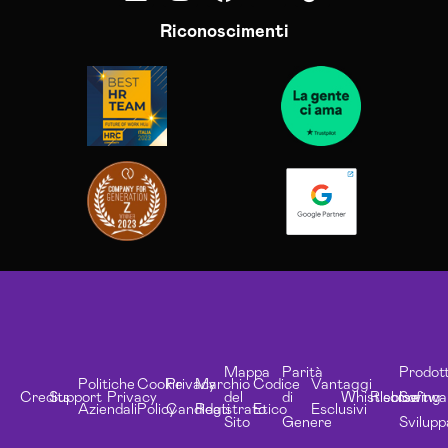
Riconoscimenti
Mappa
Parità
Prodott
Politiche
Cookie
Privacy
Marchio
Codice
Vantaggi
Credits
Support
Privacy
del
di
Whistleblowing
Risorse
Softwa
Aziendali
Policy
Candidati
Registrato
Etico
Esclusivi
Sito
Genere
Svilupp