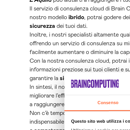
L’Aquila
può aiutarti a raggiungere i tuo
Il servizio di consulenza cloud di Brain C
nostro modello
ibrido
, potrai godere de
sicurezza
dei tuoi dati.
Inoltre, i nostri specialisti altamente qu
offrendo un servizio di consulenza su mis
facilmente aumentare o diminuire la cap
Con la nostra consulenza cloud, potrai ino
informazioni preziose sui tuoi clienti e 
garantire la
sicurezza
dei tuoi dati graz
In sintesi, il nostro servizio di
consulenz
migliorare l’efficienza e la
sicurezza
dell
Consenso
a raggiungere il successo con la nostra
Non c’è tempo da perdere se vuoi portare
Questo sito web utilizza i c
indispensabile per rimanere competitivi n