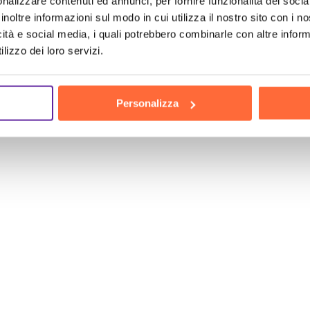
icuro
di ottenere le
migliori
soluzioni e strategie per l
nalizzare contenuti ed annunci, per fornire funzionalità dei socia
inoltre informazioni sul modo in cui utilizza il nostro sito con i 
dditizie hanno già scelto la nostra consulenza cloud
icità e social media, i quali potrebbero combinarle con altre inform
ontattaci subito e scopri come possiamo aiutarti a mi
lizzo dei loro servizi.
 una consulenza gratuita su come poter ottimizzare il 
Personalizza
ra e porta la tua attività al livello successivo con 