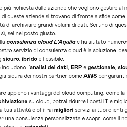
 più richiesta dalle aziende che vogliono gestire al m
 di queste aziende si trovano di fronte a sfide come 
tà di archiviare grandi volumi di dati. Sei uno di qu
 sì, sei nel posto giusto.
lla
consulenza cloud L’Aquila
e ha aiutato numerose
 nostro servizio di consulenza cloud è la soluzione id
ng
sicuro
,
ibrido
e flessibile.
 includono l’
analisi dei dati
,
ERP
e
gestionale
,
sic
ogia sicura dei nostri partner come
AWS
per garantir
 appieno i vantaggi del cloud computing, come la flessi
chiviazione
su cloud, potrai ridurre i costi IT e miglio
 tua attività e offrirai
migliori
servizi ai tuoi clienti
er una consulenza personalizzata e scopri come il no