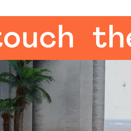
ch
the h