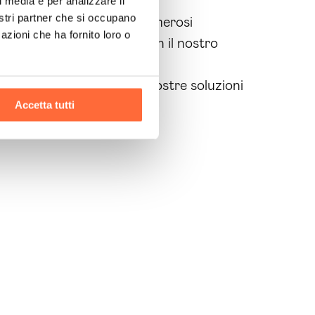
a tua attività.
l media e per analizzare il
nostri partner che si occupano
 e oggi godono dei suoi numerosi
azioni che ha fornito loro o
gliorare il tuo business con il nostro
tuo business grazie alle nostre soluzioni
Accetta tutti
Brain Computing.