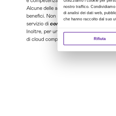
e competenza nel campo, puoi essere
s
Utilizziamo i cookie per perso
nostro traffico. Condividiamo 
Alcune delle aziende più importanti e re
di analisi dei dati web, pubbl
benefici. Non essere lasciato indietro, c
che hanno raccolto dal suo uti
servizio di
consulenza cloud L’Aquila
.
Inoltre, per un tempo limitato, offriamo
Rifiuta
di cloud computing. Non esitare, agisci o