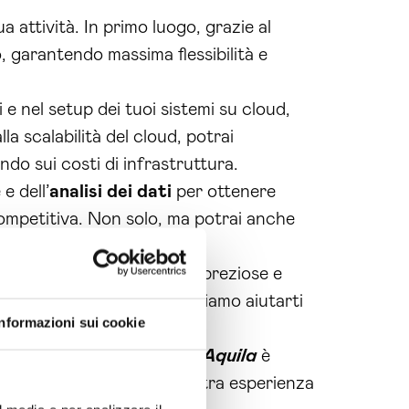
a attività. In primo luogo, grazie al
o, garantendo massima flessibilità e
i e nel setup dei tuoi sistemi su cloud,
a scalabilità del cloud, potrai
ndo sui costi di infrastruttura.
e dell’
analisi dei dati
per ottenere
 competitiva. Non solo, ma potrai anche
sicuri.
sti, ottenere informazioni preziose e
ito per scoprire come possiamo aiutarti
Informazioni sui cookie
della
consulenza cloud L’Aquila
è
on solo, ma grazie alla nostra esperienza