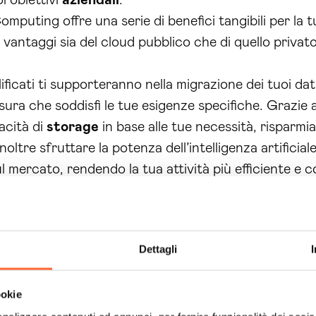
i obiettivi
aziendali
.
omputing offre una serie di benefici tangibili per la tu
i vantaggi sia del cloud pubblico che di quello privat
alificati ti supporteranno nella migrazione dei tuoi dat
ura che soddisfi le tue esigenze specifiche. Grazie all
acità di
storage
in base alle tue necessità, risparmia
ltre sfruttare la potenza dell’intelligenza artificiale 
sul mercato, rendendo la tua attività più efficiente e
ie all’utilizzo di tecnologie come
VPN
e
datacenter
a cloud L’Aquila
ti permetterà di risparmiare sui co
a tua attività. Non aspettare ancora, contattaci sub
Dettagli
 consulenza cloud.
 il tuo business al livello successivo. L’importanza 
ookie
el mondo degli affari sempre più digitale e veloce. N