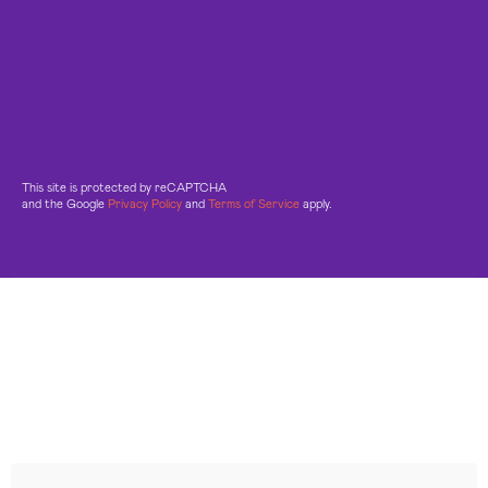
This site is protected by reCAPTCHA
and the Google
Privacy Policy
and
Terms of Service
apply.
Leggi le altre recensioni