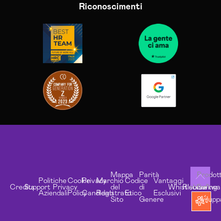
Riconoscimenti
Mappa
Parità
Prodott
Politiche
Cookie
Privacy
Marchio
Codice
Vantaggi
Credits
Support
Privacy
del
di
Whistleblowing
Risorse
Softwa
Aziendali
Policy
Candidati
Registrato
Etico
Esclusivi
Sito
Genere
Svilupp