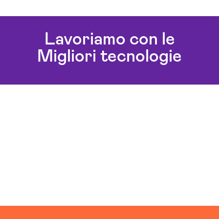
Consulenza Cloud Ogliastra
Realizzazione Piattaforme Cloud Ogliastra
Lavoriamo con le
Soluzioni Cloud Ogliastra
Migliori tecnologie