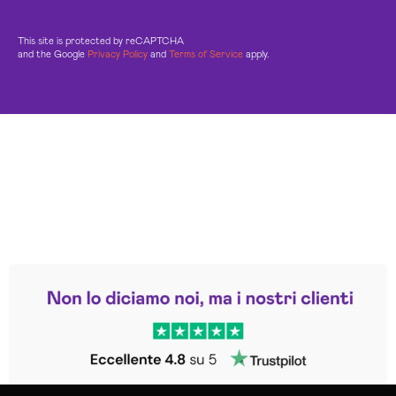
This site is protected by reCAPTCHA
and the Google
Privacy Policy
and
Terms of Service
apply.
Leggi le altre recensioni
Trustpilot