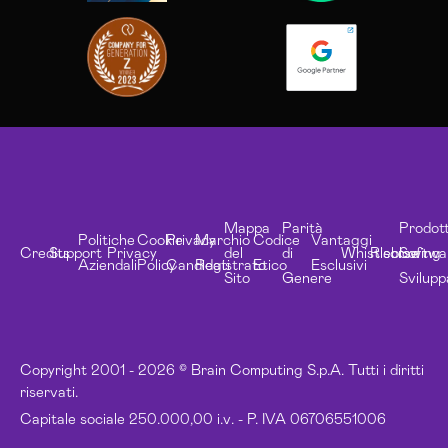
Mappa
Parità
Prodott
Politiche
Cookie
Privacy
Marchio
Codice
Vantaggi
Credits
Support
Privacy
del
di
Whistleblowing
Risorse
Softwa
Aziendali
Policy
Candidati
Registrato
Etico
Esclusivi
Sito
Genere
Svilupp
Copyright 2001 - 2026 © Brain Computing S.p.A. Tutti i diritti
riservati.
Capitale sociale 250.000,00 i.v. - P. IVA 06706551006