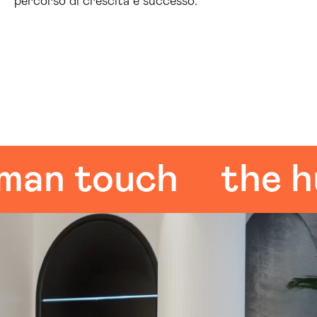
percorso di crescita e successo.
n touch
the hum