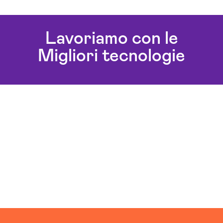
Consulenza Cloud Ogliastra
Realizzazione Piattaforme Cloud Ogliastra
Lavoriamo con le
Servizi Cloud Ogliastra
Migliori tecnologie