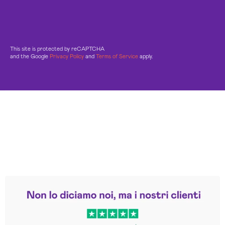
This site is protected by reCAPTCHA
and the Google
Privacy Policy
and
Terms of Service
apply.
Leggi le altre recensioni
Trustpilot