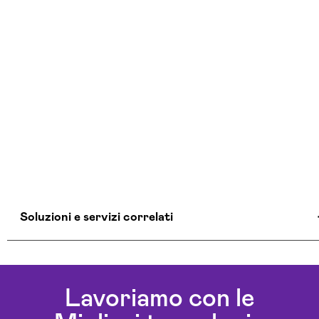
Soluzioni e servizi correlati
Azienda Consulenza Informatica Teramo
Consulente Informatico Teramo
Lavoriamo con le
Consulenza Cybersecurity E Sicurezza