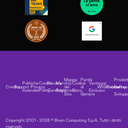
Mappa
Parità
Prodott
Politiche
Cookie
Privacy
Marchio
Codice
Vantaggi
Credits
Support
Privacy
del
di
Whistleblowing
Risorse
Softwa
Aziendali
Policy
Candidati
Registrato
Etico
Esclusivi
Sito
Genere
Svilupp
Copyright 2001 - 2026 © Brain Computing S.p.A. Tutti i diritti
riservati.