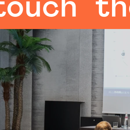
h
the hu