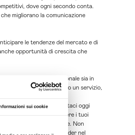
mpetitivi, dove ogni secondo conta.
che migliorano la comunicazione
nticipare le tendenze del mercato e di
 anche opportunità di crescita che
ssicurando che il tuo personale sia in
 non stai solo acquistando un servizio,
formazione digitale.
lta alla tua azienda! Contattaci oggi
Informazioni sui cookie
Teramo
può aiutarti a risolvere i tuoi
ndere a tutte le tue domande. Non
lo e lasciati guidare dai leader nel