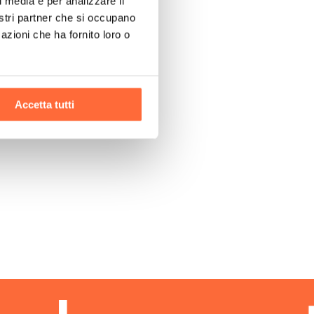
l media e per analizzare il
nostri partner che si occupano
azioni che ha fornito loro o
Accetta tutti