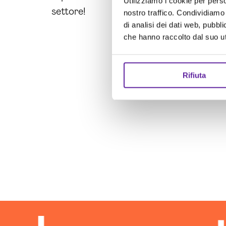
Utilizziamo i cookie per perso
settore!
nostro traffico. Condividiamo 
di analisi dei dati web, pubbl
che hanno raccolto dal suo uti
Rifiuta