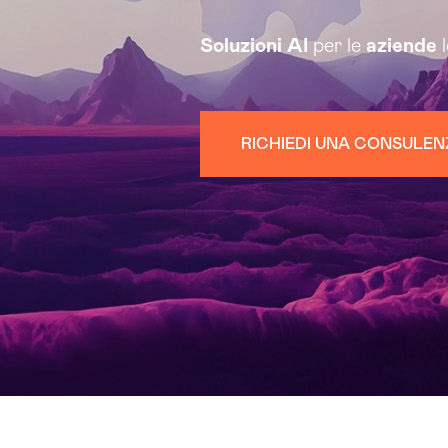
Soluzioni
AI
per le
aziende
l
RICHIEDI UNA CONSULE