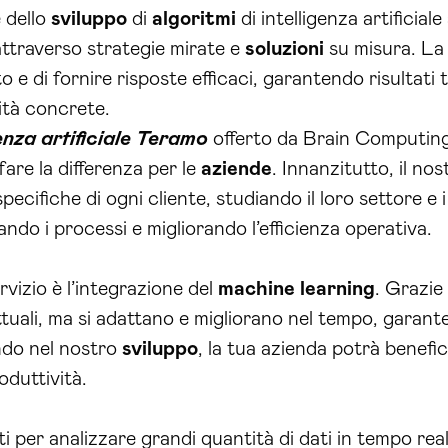
 dello
sviluppo
di
algoritmi
di intelligenza artifici
attraverso strategie mirate e
soluzioni
su misura. La 
e di fornire risposte efficaci, garantendo risultati ta
ità concrete.
genza artificiale Teramo
offerto da Brain Computing s
are la differenza per le
aziende
. Innanzitutto, il n
ecifiche di ogni cliente, studiando il loro settore e 
ndo i processi e migliorando l’efficienza operativa.
rvizio è l’integrazione del
machine learning
. Grazie 
tuali, ma si adattano e migliorano nel tempo, garan
endo nel nostro
sviluppo
, la tua azienda potrà benefi
oduttività.
 per analizzare grandi quantità di dati in tempo real