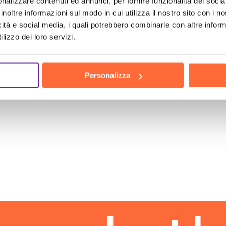
nalizzare contenuti ed annunci, per fornire funzionalità dei socia
inoltre informazioni sul modo in cui utilizza il nostro sito con i 
icità e social media, i quali potrebbero combinarle con altre inform
lizzo dei loro servizi.
Personalizza