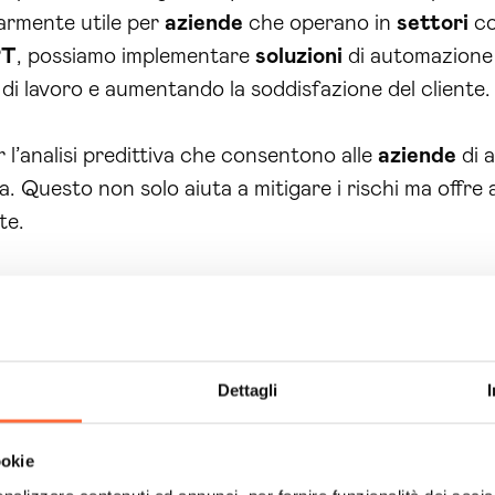
larmente utile per
aziende
che operano in
settori
co
PT
, possiamo implementare
soluzioni
di automazione 
i di lavoro e aumentando la soddisfazione del cliente.
l’analisi predittiva che consentono alle
aziende
di a
a. Questo non solo aiuta a mitigare i rischi ma offre
te.
e a disposizione per fornire supporto e formazione, a
lità degli
algoritmi
sviluppati. Con Brain Computing,
ico che ti guiderà nel percorso di innovazione e tras
ti rallentino. È il momento di agire e di dare una svo
Dettagli
zio di
sviluppo algoritmi intelligenza artificiale 
i a offrirti una consulenza personalizzata e a rispo
ookie
da inizia con una semplice decisione. Prendi il control