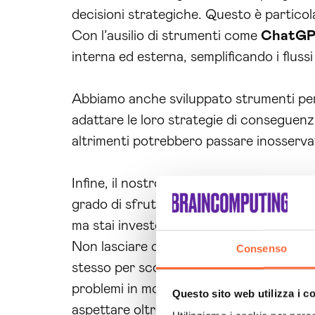
decisioni strategiche. Questo è partico
Con l’ausilio di strumenti come
ChatG
interna ed esterna, semplificando i fluss
Abbiamo anche sviluppato strumenti per 
adattare le loro strategie di conseguenz
altrimenti potrebbero passare inosserva
Infine, il nostro team di esperti è sempr
grado di sfruttare al massimo le potenzia
ma stai investendo in un partner strateg
Non lasciare che le sfide del tuo settore 
Consenso
stesso per scoprire come il nostro servi
problemi in modo definitivo. Siamo pront
Questo sito web utilizza i c
aspettare oltre: il futuro della tua azien