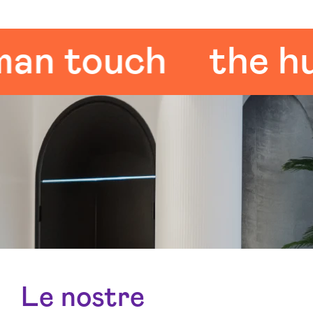
 touch
the huma
Le nostre