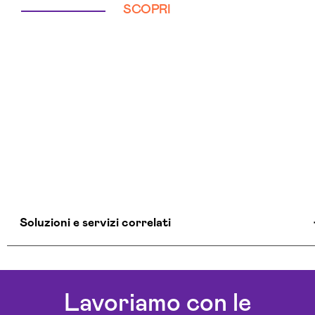
SCOPRI
Soluzioni e servizi correlati
Aziende Intelligenza Artificiale La-spezia
Chatbot Intelligenza Artificiale La-spezia
Lavoriamo con le
Consulenza Chatbot Ai La-spezia