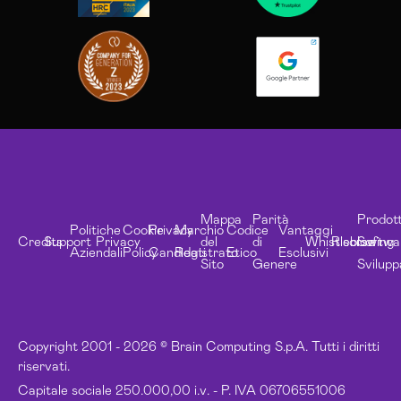
Mappa
Parità
Prodott
Politiche
Cookie
Privacy
Marchio
Codice
Vantaggi
Credits
Support
Privacy
del
di
Whistleblowing
Risorse
Softwa
Aziendali
Policy
Candidati
Registrato
Etico
Esclusivi
Sito
Genere
Svilupp
Copyright 2001 - 2026 © Brain Computing S.p.A. Tutti i diritti
riservati.
Capitale sociale 250.000,00 i.v. - P. IVA 06706551006