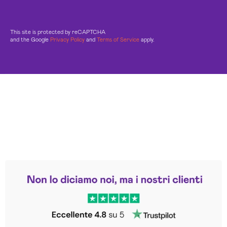
This site is protected by reCAPTCHA
and the Google
Privacy Policy
and
Terms of Service
apply.
Leggi le altre recensioni
Trustpilot