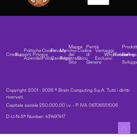
Mappa
Parità
Prodott
Politiche
Cookie
Privacy
Marchio
Codice
Vantaggi
Credits
Support
Privacy
del
di
Whistleblowing
Risorse
Softwa
Aziendali
Policy
Candidati
Registrato
Etico
Esclusivi
Sito
Genere
Svilupp
Copyright 2001 - 2026 © Brain Computing S.p.A. Tutti i diritti
riservati.
Capitale sociale 250.000,00 i.v. - P. IVA 06706551006
D-U-N-S® Number: 431497417