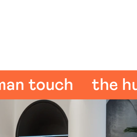
touch
the huma