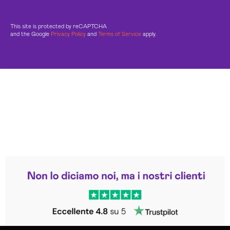
This site is protected by reCAPTCHA
and the Google
Privacy Policy
and
Terms of Service
apply.
Leggi le altre recensioni
Trustpilot