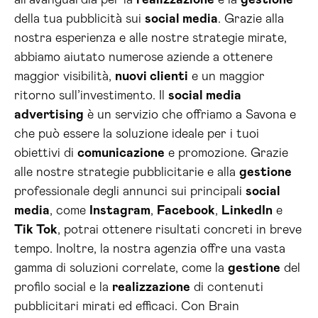
all’avanguardia per la
realizzazione
e la
gestione
della tua pubblicità sui
social media
. Grazie alla
nostra esperienza e alle nostre strategie mirate,
abbiamo aiutato numerose aziende a ottenere
maggior visibilità,
nuovi clienti
e un maggior
ritorno sull’investimento. Il
social media
advertising
è un servizio che offriamo a Savona e
che può essere la soluzione ideale per i tuoi
obiettivi di
comunicazione
e promozione. Grazie
alle nostre strategie pubblicitarie e alla
gestione
professionale degli annunci sui principali
social
media
, come
Instagram
,
Facebook
,
LinkedIn
e
Tik Tok
, potrai ottenere risultati concreti in breve
tempo. Inoltre, la nostra agenzia offre una vasta
gamma di soluzioni correlate, come la
gestione
del
profilo social e la
realizzazione
di contenuti
pubblicitari mirati ed efficaci. Con Brain