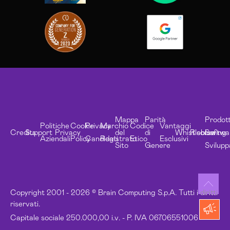
Mappa
Parità
Prodott
Politiche
Cookie
Privacy
Marchio
Codice
Vantaggi
Credits
Support
Privacy
del
di
Whistleblowing
Risorse
Softwa
Aziendali
Policy
Candidati
Registrato
Etico
Esclusivi
Sito
Genere
Svilupp
Copyright 2001 - 2026 © Brain Computing S.p.A. Tutti i diritti
riservati.
Capitale sociale 250.000,00 i.v. - P. IVA 06706551006