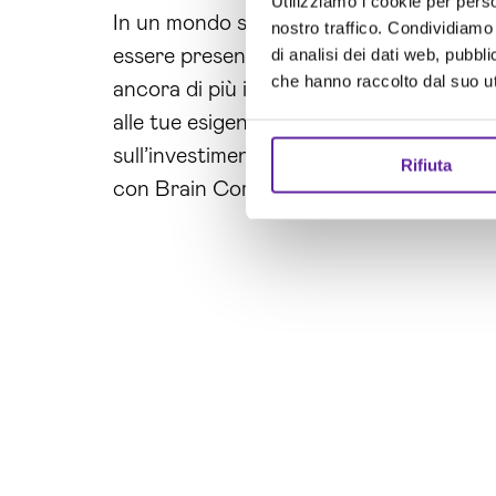
Utilizziamo i cookie per perso
In un mondo sempre più digitale, il
socia
nostro traffico. Condividiamo 
di analisi dei dati web, pubbl
essere presente e riconoscibile online. 
che hanno raccolto dal suo uti
ancora di più il tuo successo. Contattaci
alle tue esigenze. Non lasciare nulla al 
sull’investimento. Non aspettare oltre, c
Rifiuta
con Brain Computing!