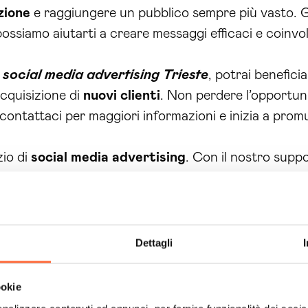
zione
e raggiungere un pubblico sempre più vasto. G
possiamo aiutarti a creare messaggi efficaci e coinvol
o
social media advertising Trieste
, potrai benefici
’acquisizione di
nuovi clienti
. Non perdere l’opportuni
 contattaci per maggiori informazioni e inizia a prom
zio di
social media
advertising
. Con il nostro supp
 nostre strategie di targeting preciso. In questo mod
reti nelle vendite e nei contatti ottenuti dai tuoi can
ising
, risparmierai tempo ed energia, permettendoti d
anche aumentare la tua reputazione online grazie a con
Dettagli
 tuoi potenziali clienti. In breve, scegliendo noi come
 competitivo rispetto alla concorrenza e potrai otten
ookie