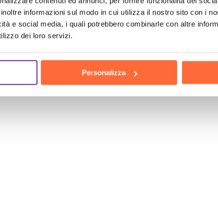
nalizzare contenuti ed annunci, per fornire funzionalità dei socia
l media
advertising
è diventato un elemento fondame
inoltre informazioni sul modo in cui utilizza il nostro sito con i 
icità e social media, i quali potrebbero combinarle con altre inform
Non sottovalutare l’importanza di avere una forte pr
lizzo dei loro servizi.
 ora e affidati alla nostra esperienza per una strateg
caso e scegli una soluzione professionale che ti garant
ontattaci adesso e inizia a promuovere la tua attivit
Personalizza