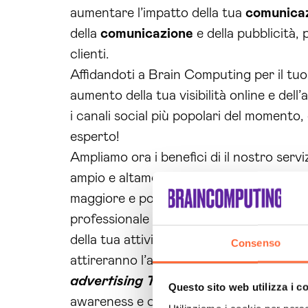
aumentare l’impatto della tua
comunica
della
comunicazione
e della pubblicità, 
clienti.
Affidandoti a Brain Computing per il tu
aumento della tua visibilità online e dell
i canali social più popolari del momento,
esperto!
Ampliamo ora i benefici di il nostro servi
ampio e altamente qualificato grazie alle
maggiore e potrai osservare risultati conc
professionale delle
campagne
di
advert
della tua attività. Non solo, ma potrai 
Consenso
attireranno l’attenzione e l’interesse dei
advertising Trieste
, avrai un vantaggio
Questo sito web utilizza i c
awareness e conversioni.