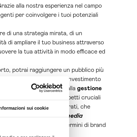
razie alla nostra esperienza nel campo
genti per coinvolgere i tuoi potenziali
are di una strategia mirata, di un
tà di ampliare il tuo business attraverso
uovere la tua attività in modo efficace ed
orto, potrai raggiungere un pubblico più
o, otterrai un ritorno sull’investimento
ali social. Inoltre, grazie alla
gestione
i concentrarti su altri aspetti cruciali
tenuti di qualità e ben curati, che
Informazioni sui cookie
 partner per il tuo
social media
ere risultati concreti in termini di brand