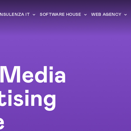
NSULENZA IT
SOFTWARE HOUSE
WEB AGENCY
 Media
ising
e