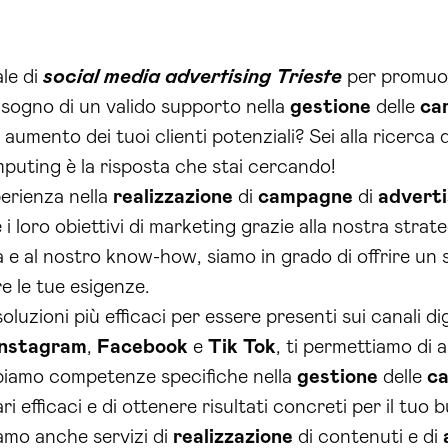
ale di
social media advertising Trieste
per promuov
isogno di un valido supporto nella
gestione
delle
ca
 aumento dei tuoi clienti potenziali? Sei alla ricerca
puting è la risposta che stai cercando!
perienza nella
realizzazione
di
campagne
di
adverti
loro obiettivi di marketing grazie alla nostra strateg
a e al nostro know-how, siamo in grado di offrire un 
e le tue esigenze.
oluzioni più efficaci per essere presenti sui canali dig
Instagram
,
Facebook
e
Tik Tok
, ti permettiamo di a
 abbiamo competenze specifiche nella
gestione
delle
c
 efficaci e di ottenere risultati concreti per il tuo b
iamo anche servizi di
realizzazione
di contenuti e di