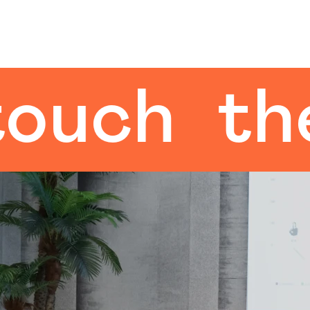
h
the hu