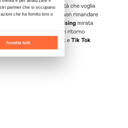
l media e per analizzare il
ntale per qualsiasi attività che voglia
nostri partner che si occupano
azioni che ha fornito loro o
esenza sui
social media
e non rimandare
ia di
social media
advertising
mirata
isca risultati concreti e un ritorno
à su
Instagram
,
Facebook
e
Tik Tok
Accetta tutti