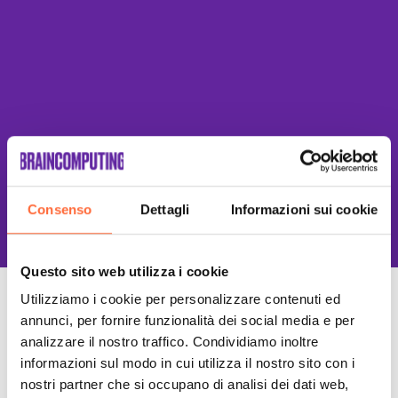
This site is protected by reCAPTCHA
Consenso
Dettagli
Informazioni sui cookie
and the Google
Privacy Policy
and
Terms of Service
apply.
Questo sito web utilizza i cookie
Utilizziamo i cookie per personalizzare contenuti ed
Un Team di specialisti
annunci, per fornire funzionalità dei social media e per
Sempre a tuo supporto
analizzare il nostro traffico. Condividiamo inoltre
informazioni sul modo in cui utilizza il nostro sito con i
nostri partner che si occupano di analisi dei dati web,