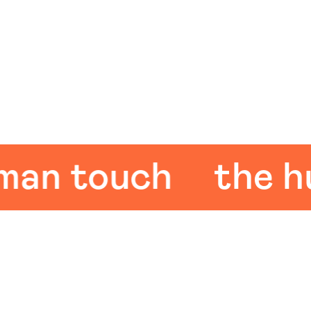
 touch
the huma