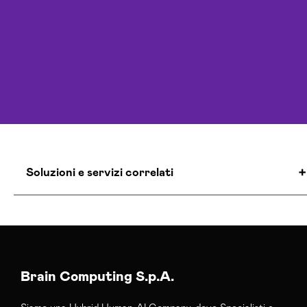
Soluzioni e servizi correlati
Agenzia Social Media Marketing Potenza
Consulenza Social Media Potenza
Esperti Social Media Potenza
Brain Computing S.p.A.