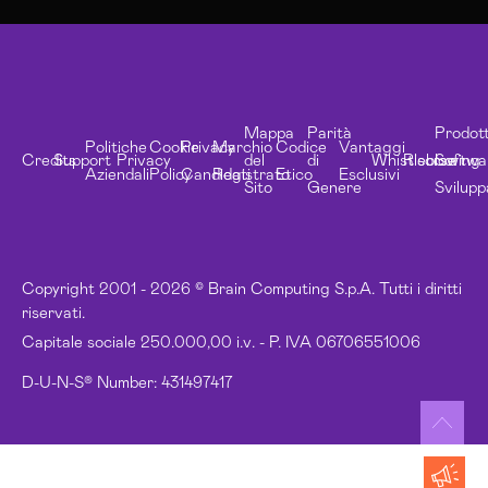
Mappa
Parità
Prodott
Politiche
Cookie
Privacy
Marchio
Codice
Vantaggi
Credits
Support
Privacy
del
di
Whistleblowing
Risorse
Softwa
Aziendali
Policy
Candidati
Registrato
Etico
Esclusivi
Sito
Genere
Svilupp
Copyright 2001 - 2026 © Brain Computing S.p.A. Tutti i diritti
riservati.
Capitale sociale 250.000,00 i.v. - P. IVA 06706551006
D-U-N-S® Number: 431497417