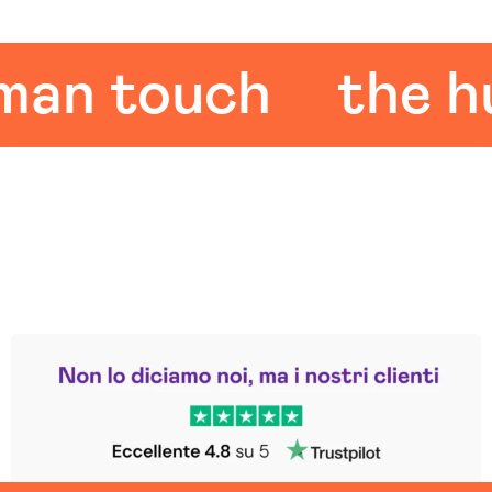
 touch
the huma
Leggi le altre recensioni
Trustpilot