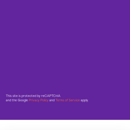
This site is protected by reCAPTCHA
and the Google
Privacy Policy
and
Terms of Service
apply.