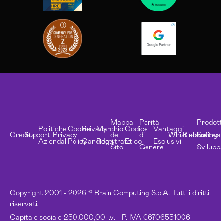
Mappa
Parità
Prodott
Politiche
Cookie
Privacy
Marchio
Codice
Vantaggi
Credits
Support
Privacy
del
di
Whistleblowing
Risorse
Softwa
Aziendali
Policy
Candidati
Registrato
Etico
Esclusivi
Sito
Genere
Svilupp
Copyright 2001 - 2026 © Brain Computing S.p.A. Tutti i diritti
riservati.
Capitale sociale 250.000,00 i.v. - P. IVA 06706551006