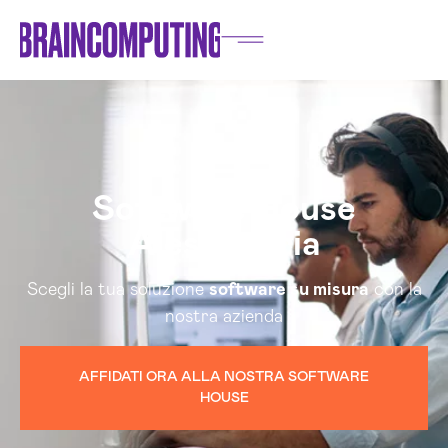
Software House
Alessandria
Scegli la tua soluzione
software su misura
con la
nostra azienda
AFFIDATI ORA ALLA NOSTRA SOFTWARE
HOUSE