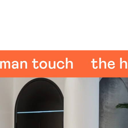
n touch
the hum