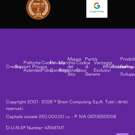
Mappa
Parità
Prodott
Politiche
Cookie
Privacy
Marchio
Codice
Vantaggi
Credits
Support
Privacy
del
di
Whistleblowing
Risorse
Softwa
Aziendali
Policy
Candidati
Registrato
Etico
Esclusivi
Sito
Genere
Svilupp
Copyright 2001 - 2026 © Brain Computing S.p.A. Tutti i diritti
riservati.
Capitale sociale 250.000,00 i.v. - P. IVA 06706551006
D-U-N-S® Number: 431497417