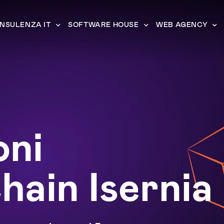
NSULENZA IT
SOFTWARE HOUSE
WEB AGENCY
oni
hain Isernia