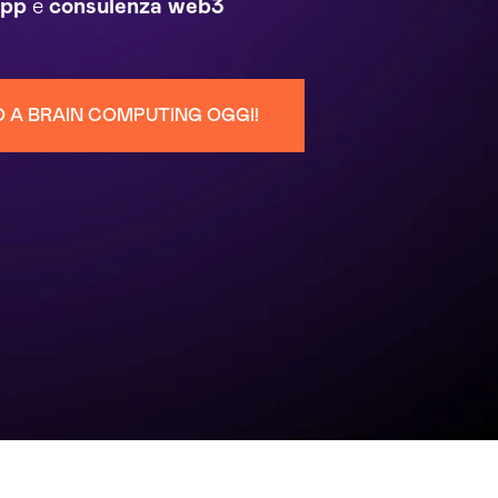
app
e
consulenza
web3
O A BRAIN COMPUTING OGGI!