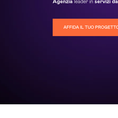
Agenzia
leader in
servizi
d
AFFIDA IL TUO PROGETT