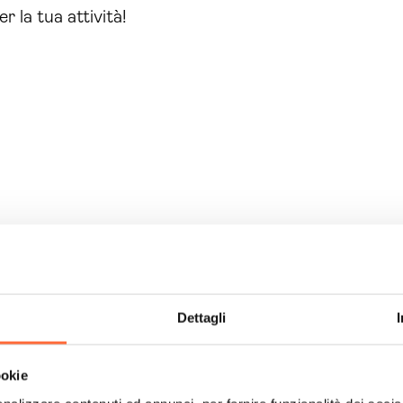
r la tua attività!
Dettagli
ch
the h
ookie